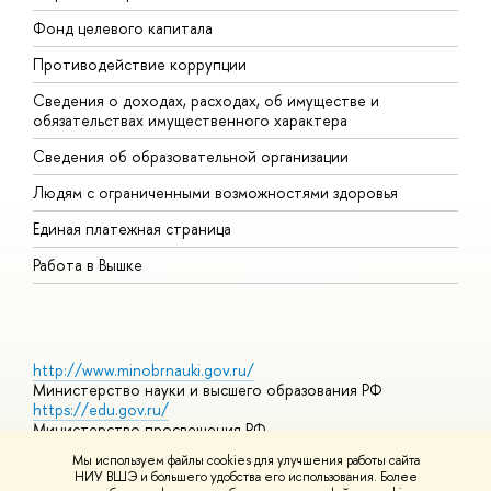
Фонд целевого капитала
Д
Противодействие коррупции
Ц
Сведения о доходах, расходах, об имуществе и
Б
обязательствах имущественного характера
О
Сведения об образовательной организации
О
Людям с ограниченными возможностями здоровья
Единая платежная страница
Работа в Вышке
http://www.minobrnauki.gov.ru/
Министерство науки и высшего образования РФ
https://edu.gov.ru/
Министерство просвещения РФ
https://elearning.hse.ru/mooc
Мы используем файлы cookies для улучшения работы сайта
Массовые открытые онлайн-курсы
НИУ ВШЭ и большего удобства его использования. Более