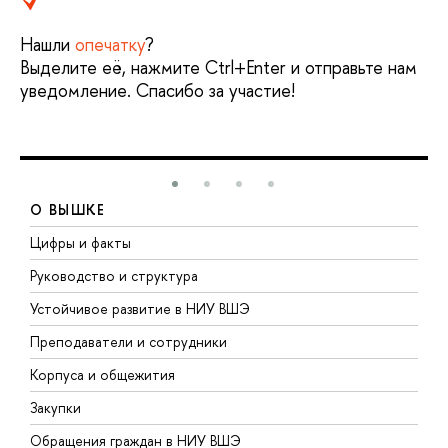
Нашли
опечатку
?
Выделите её, нажмите Ctrl+Enter и отправьте нам
уведомление. Спасибо за участие!
О ВЫШКЕ
Цифры и факты
Л
Руководство и структура
Д
Устойчивое развитие в НИУ ВШЭ
О
Преподаватели и сотрудники
П
Корпуса и общежития
В
Закупки
П
Обращения граждан в НИУ ВШЭ
А