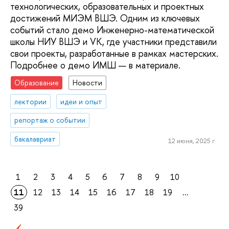
технологических, образовательных и проектных
достижений МИЭМ ВШЭ. Одним из ключевых
событий стало демо Инженерно-математической
школы НИУ ВШЭ и VK, где участники представили
свои проекты, разработанные в рамках мастерских.
Подробнее о демо ИМШ — в материале.
Образование
Новости
лектории
идеи и опыт
репортаж о событии
бакалавриат
12 июня, 2025 г.
1
2
3
4
5
6
7
8
9
10
11
12
13
14
15
16
17
18
19
...
39