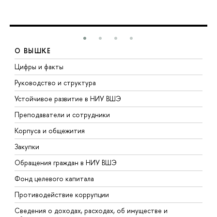
О ВЫШКЕ
Цифры и факты
Л
Руководство и структура
Д
Устойчивое развитие в НИУ ВШЭ
О
Преподаватели и сотрудники
П
Корпуса и общежития
В
Закупки
П
Обращения граждан в НИУ ВШЭ
А
Фонд целевого капитала
Д
Противодействие коррупции
Ц
Сведения о доходах, расходах, об имуществе и
Б