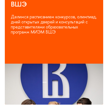
ВШЭ
Делимся расписанием конкурсов, олимпиад,
дней открытых дверей и консультаций с
представителями образовательных
программ МИЭМ ВШЭ