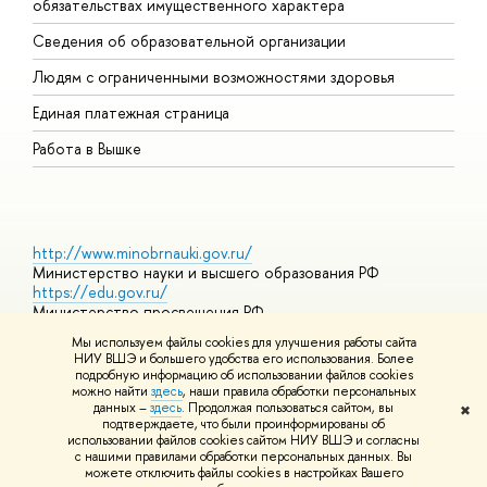
обязательствах имущественного характера
О
Сведения об образовательной организации
О
Людям с ограниченными возможностями здоровья
Единая платежная страница
Работа в Вышке
http://www.minobrnauki.gov.ru/
Министерство науки и высшего образования РФ
https://edu.gov.ru/
Министерство просвещения РФ
https://elearning.hse.ru/mooc
Мы используем файлы cookies для улучшения работы сайта
Массовые открытые онлайн-курсы
НИУ ВШЭ и большего удобства его использования. Более
подробную информацию об использовании файлов cookies
можно найти
здесь
, наши правила обработки персональных
данных –
здесь
. Продолжая пользоваться сайтом, вы
✖
© НИУ ВШЭ 1993–2026
Адреса и контакты
Условия
подтверждаете, что были проинформированы об
использования материалов
Политика конфиденциальности
Карта
использовании файлов cookies сайтом НИУ ВШЭ и согласны
сайта
с нашими правилами обработки персональных данных. Вы
Шрифты HSE Sans и HSE Slab разработаны в
Школе дизайна НИУ
можете отключить файлы cookies в настройках Вашего
ВШЭ