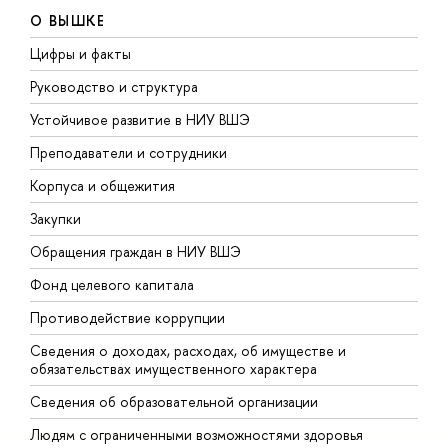
О ВЫШКЕ
Цифры и факты
Л
Руководство и структура
Д
Устойчивое развитие в НИУ ВШЭ
О
Преподаватели и сотрудники
П
Корпуса и общежития
В
Закупки
П
Обращения граждан в НИУ ВШЭ
А
Фонд целевого капитала
Д
Противодействие коррупции
Ц
Сведения о доходах, расходах, об имуществе и
Б
обязательствах имущественного характера
О
Сведения об образовательной организации
О
Людям с ограниченными возможностями здоровья