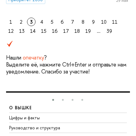
29 мая
1
2
3
4
5
6
7
8
9
10
11
12
13
14
15
16
17
18
19
...
39
Нашли
опечатку
?
Выделите её, нажмите Ctrl+Enter и отправьте нам
уведомление. Спасибо за участие!
О ВЫШКЕ
Цифры и факты
Л
Руководство и структура
Д