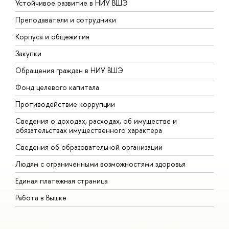
Устойчивое развитие в НИУ ВШЭ
О
Преподаватели и сотрудники
П
Корпуса и общежития
В
Закупки
П
Обращения граждан в НИУ ВШЭ
А
Фонд целевого капитала
Д
Противодействие коррупции
Ц
Сведения о доходах, расходах, об имуществе и
Б
обязательствах имущественного характера
О
Сведения об образовательной организации
О
Людям с ограниченными возможностями здоровья
Единая платежная страница
Работа в Вышке