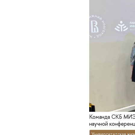
Команда СКБ МИЭМ 
научной конферен
Университетская жиз