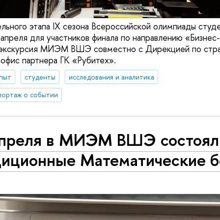
ельного этапа IX сезона Всероссийской олимпиады студ
апреля для участников финала по направлению «Бизнес
а экскурсия МИЭМ ВШЭ совместно с Дирекцией по стра
 офис партнера ГК «Рубитех».
опыт
студенты
исследования и аналитика
портаж о событии
апреля в МИЭМ ВШЭ состоял
диционные Математические б