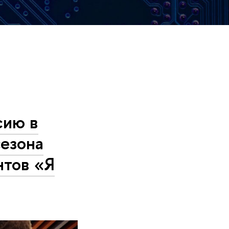
сию в
сезона
нтов «Я