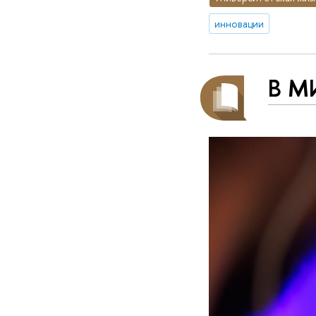
инновации
В М