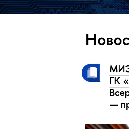
Новос
МИЭ
ГК «
Все
— п