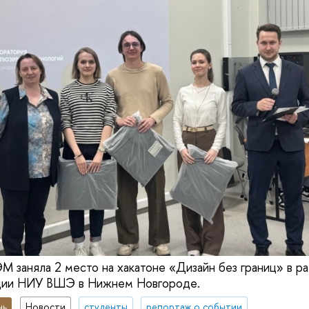
заняла 2 место на хакатоне «Дизайн без границ» в р
ции НИУ ВШЭ в Нижнем Новгороде.
нь
Новости
студенты
репортаж о событии