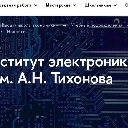
оектная работа
Мастерские
Школьникам
О
 «Высшая школа экономики»
Учебные подразделения
Новости
ститут электроник
м. А.Н. Тихонова