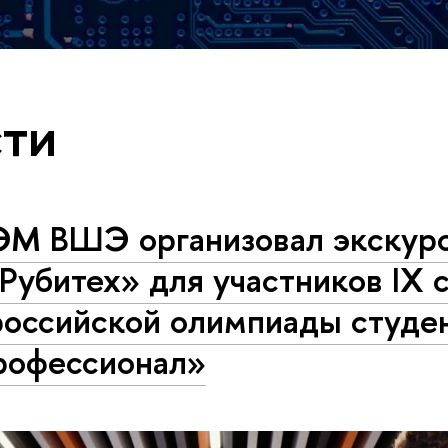
ти
М ВШЭ организовал экскур
Рубитех» для участников IX 
российской олимпиады студе
рофессионал»