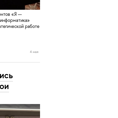
ентов «Я —
-информатика»
тегической работе
4 мая
ись
ои