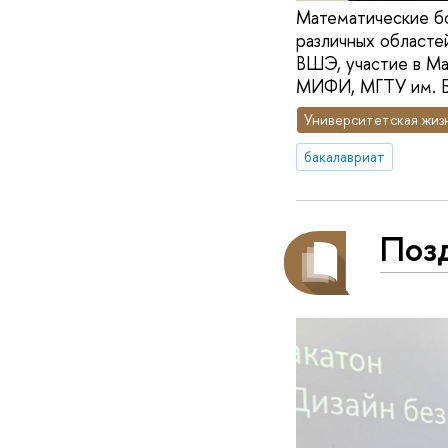
Математические бо
различных областе
ВШЭ, участие в Ма
МИФИ, МГТУ им. Б
Университетская жиз
бакалавриат
Поз