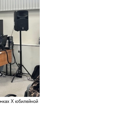
амках X юбилейной