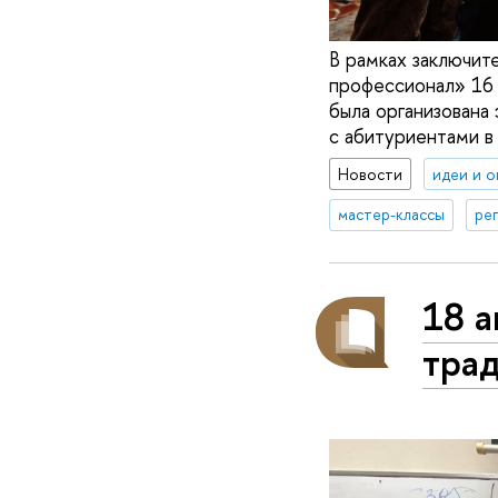
В рамках заключит
профессионал» 16 
была организован
с абитуриентами в
Новости
идеи и 
мастер-классы
ре
18 
тра