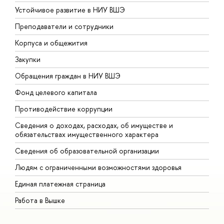
Устойчивое развитие в НИУ ВШЭ
О
Преподаватели и сотрудники
П
Корпуса и общежития
В
Закупки
П
Обращения граждан в НИУ ВШЭ
А
Фонд целевого капитала
Д
Противодействие коррупции
Ц
Сведения о доходах, расходах, об имуществе и
Б
обязательствах имущественного характера
О
Сведения об образовательной организации
О
Людям с ограниченными возможностями здоровья
Единая платежная страница
Работа в Вышке