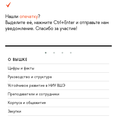
Нашли
опечатку
?
Выделите её, нажмите Ctrl+Enter и отправьте нам
уведомление. Спасибо за участие!
О ВЫШКЕ
Цифры и факты
Л
Руководство и структура
Д
Устойчивое развитие в НИУ ВШЭ
О
Преподаватели и сотрудники
П
Корпуса и общежития
В
Закупки
П