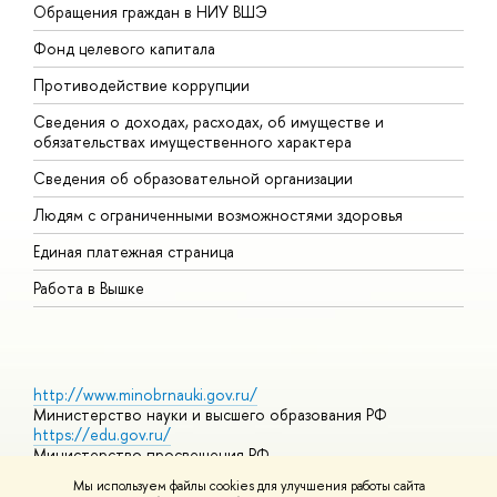
Обращения граждан в НИУ ВШЭ
А
Фонд целевого капитала
Д
Противодействие коррупции
Ц
Сведения о доходах, расходах, об имуществе и
Б
обязательствах имущественного характера
О
Сведения об образовательной организации
О
Людям с ограниченными возможностями здоровья
Единая платежная страница
Работа в Вышке
http://www.minobrnauki.gov.ru/
Министерство науки и высшего образования РФ
https://edu.gov.ru/
Министерство просвещения РФ
https://elearning.hse.ru/mooc
Мы используем файлы cookies для улучшения работы сайта
Массовые открытые онлайн-курсы