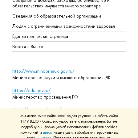
Сведения о доходах, расходах, об имуществе и
Бизне
обязательствах имущественного характера
Образ
Сведения об образовательной организации
Обрат
Людям с ограниченными возможностями здоровья
Единая платежная страница
Работа в Вышке
http://www.minobrnauki.gov.ru/
Министерство науки и высшего образования РФ
https://edu.gov.ru/
Министерство просвещения РФ
https://elearning.hse.ru/mooc
Массовые открытые онлайн-курсы
Мы используем файлы cookies для улучшения работы сайта
НИУ ВШЭ и большего удобства его использования. Более
подробную информацию об использовании файлов cookies
можно найти
здесь
, наши правила обработки персональных