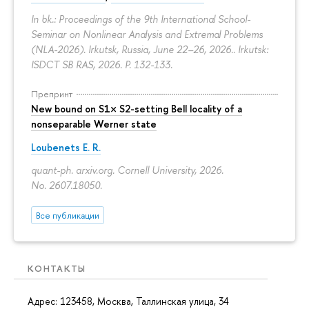
In bk.: Proceedings of the 9th International School-
Seminar on Nonlinear Analysis and Extremal Problems
(NLA-2026). Irkutsk, Russia, June 22–26, 2026.. Irkutsk:
ISDCT SB RAS, 2026.
P. 132-133.
Препринт
New bound on S1× S2-setting Bell locality of a
nonseparable Werner state
Loubenets E. R.
quant-ph. arxiv.org. Cornell University, 2026.
No. 2607.18050.
Все публикации
КОНТАКТЫ
Адрес: 123458, Москва, Таллинская улица, 34