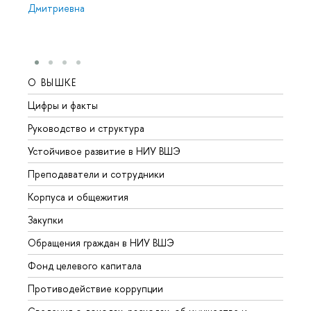
Дмитриевна
О ВЫШКЕ
ОБР
Цифры и факты
Лице
Руководство и структура
Довуз
Устойчивое развитие в НИУ ВШЭ
Олим
Преподаватели и сотрудники
Прием
Корпуса и общежития
Вышк
Закупки
Прием
Обращения граждан в НИУ ВШЭ
Аспир
Фонд целевого капитала
Допол
Противодействие коррупции
Центр