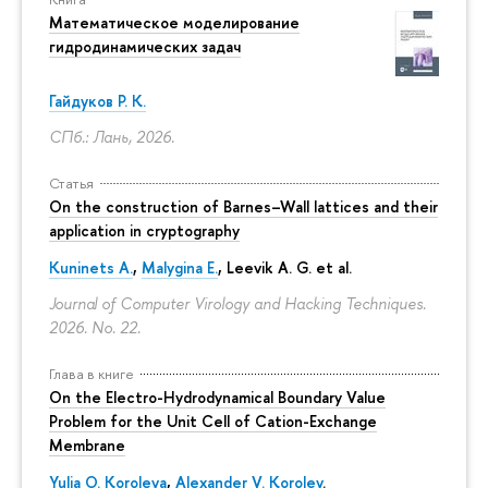
Математическое моделирование
гидродинамических задач
Гайдуков Р. К.
СПб.: Лань, 2026.
Статья
On the construction of Barnes–Wall lattices and their
application in cryptography
Kuninets A.
,
Malygina E.
, Leevik A. G. et al.
Journal of Computer Virology and Hacking Techniques.
2026. No. 22.
Глава в книге
On the Electro-Hydrodynamical Boundary Value
Problem for the Unit Cell of Cation-Exchange
Membrane
Yulia O. Koroleva
,
Alexander V. Korolev
.