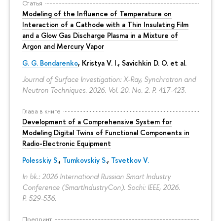
Статья
Modeling of the Influence of Temperature on
Interaction of a Cathode with a Thin Insulating Film
and a Glow Gas Discharge Plasma in a Mixture of
Argon and Mercury Vapor
G. G. Bondarenko
, Kristya V. I., Savichkin D. O. et al.
Journal of Surface Investigation: X-Ray, Synchrotron and
Neutron Techniques. 2026. Vol. 20. No. 2.
P. 417-423.
Глава в книге
Development of a Comprehensive System for
Modeling Digital Twins of Functional Components in
Radio-Electronic Equipment
Polesskiy S.
,
Tumkovskiy S.
,
Tsvetkov V.
In bk.: 2026 International Russian Smart Industry
Conference (SmartIndustryCon). Sochi: IEEE, 2026.
P. 529-536.
Препринт