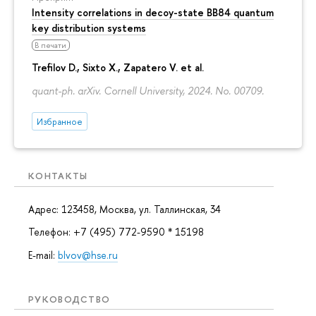
Intensity correlations in decoy-state BB84 quantum
key distribution systems
В печати
Trefilov D.
, Sixto X., Zapatero V. et al.
quant-ph. arXiv. Cornell University, 2024. No. 00709.
Избранное
КОНТАКТЫ
Адрес: 123458, Москва, ул. Таллинская, 34
Телефон: +7 (495) 772-9590 * 15198
E-mail:
blvov@hse.ru
РУКОВОДСТВО