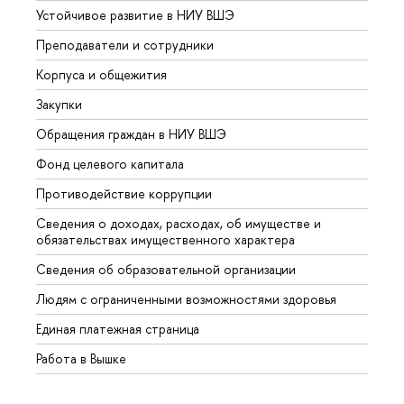
Устойчивое развитие в НИУ ВШЭ
Олим
Преподаватели и сотрудники
Прием
Корпуса и общежития
Вышк
Закупки
Прием
Обращения граждан в НИУ ВШЭ
Аспир
Фонд целевого капитала
Допол
Противодействие коррупции
Центр
Сведения о доходах, расходах, об имуществе и
Бизне
обязательствах имущественного характера
Образ
Сведения об образовательной организации
Обрат
Людям с ограниченными возможностями здоровья
Единая платежная страница
Работа в Вышке