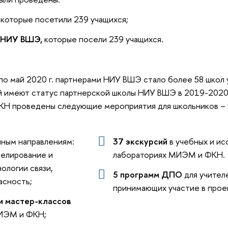
, которые посетили 239 учащихся;
и НИУ ВШЭ,
которые посели 239 учащихся.
по май 2020 г. партнерами НИУ ВШЭ стало более 58 школ 
й имеют статус партнерской школы НИУ ВШЭ в 2019-2020 г
КН проведены следующие мероприятия для школьников – 
чным направлениям:
37 экскурсий
в учебных и ис
елирование и
лабораториях МИЭМ и ФКН.
ологии связи,
5 программ ДПО
для учител
асность;
принимающих участие в прое
и мастер-классов
МИЭМ и ФКН;