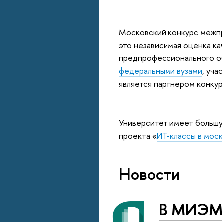
Московский конкурс межп
это независимая оценка ка
предпрофессионального об
федеральными вузами
, уч
является партнером конкур
Университет имеет большу
проекта «
ИТ-классы в мос
Новости
В МИЭМе