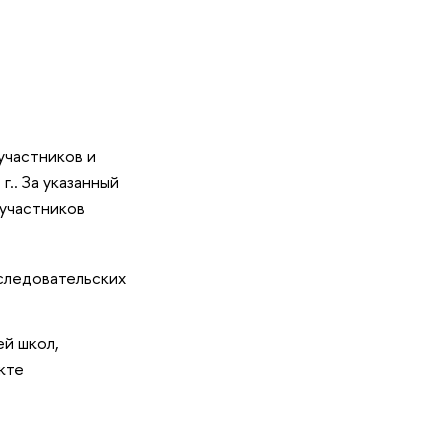
участников и
.. За указанный
участников
следовательских
ей школ,
кте