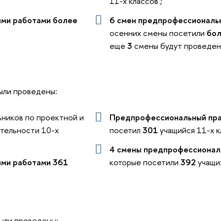
11-х классов ;
ыми работами
более
6 смен предпрофессиональ
осенних смены посетили
бо
еще
3
смены будут проведе
ыли проведены:
ьников по проектной и
Предпрофессиональный пр
тельности 10-х
посетил
301
учащийся 11-х к
4 смены предпрофессиональ
ыми работами
361
которые посетили
392
учащи
ыли проведены: