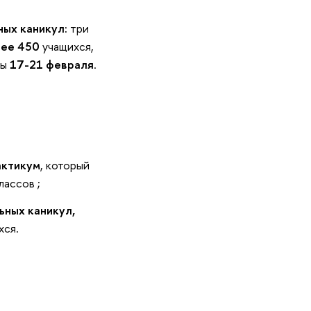
ных каникул:
три
лее 450
учащихся,
ны
17-21 февраля
.
актикум
, который
лассов ;
ных каникул,
хся.