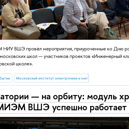
М НИУ ВШЭ провёл мероприятия, приуроченные ко Дню ро
в московских школ — участников проектов «Инженерный кл
овской школе».
бытии
Московский институт электроники и математики им. А.Н. Тихон
атории — на орбиту: модуль х
МИЭМ ВШЭ успешно работает 