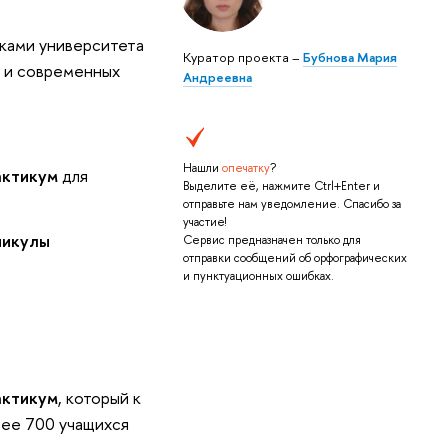
ками университета
Куратор проекта –
Бубнова Мария
я и современных
Андреевна
Нашли
опечатку
?
актикум
для
Выделите её, нажмите Ctrl+Enter и
отправьте нам уведомление. Спасибо за
участие!
никулы
Сервис предназначен только для
отправки сообщений об орфографических
и пунктуационных ошибках.
актикум
, который к
лее 700 учащихся