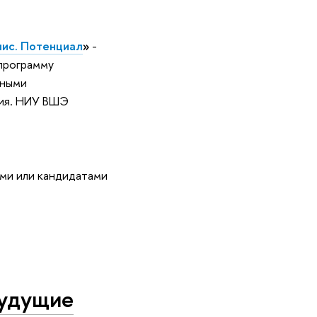
ис. Потенциал
»
-
 программу
ьными
ния. НИУ ВШЭ
ами или кандидатами
будущие