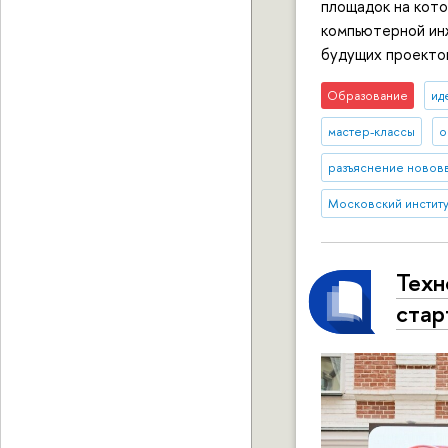
площадок на кот
компьютерной ин
будущих проекто
Образование
ид
мастер-классы
о
разъяснение новов
Московский институт
Техн
стар