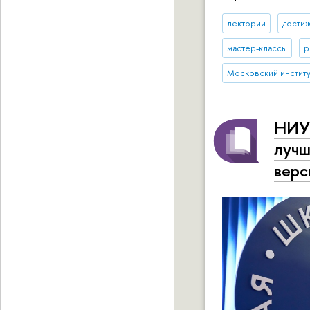
лектории
дости
мастер-классы
р
Московский институт
НИУ 
лучш
верс