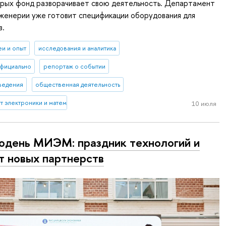
орых фонд разворачивает свою деятельность. Департамент
женерии уже готовит спецификации оборудования для
в.
еи и опыт
исследования и аналитика
фициально
репортаж о событии
ведения
общественная деятельность
 электроники и математики им. А.Н. Тихонова
10 июля
одень МИЭМ: праздник технологий и
т новых партнерств