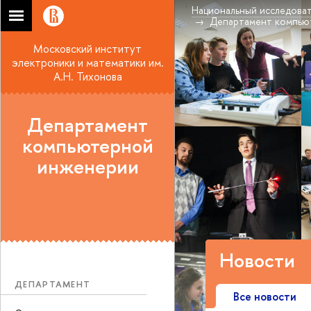
Национальный исследоват
Департамент компью
Московский институт
электроники и математики им.
А.Н. Тихонова
Департамент
компьютерной
инженерии
Новости
ДЕПАРТАМЕНТ
Все новости