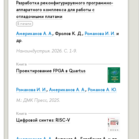
Разработка реконфигурируемого программно-
аппаратного комплекса для работы с
отладочными платами
В печати
Американов А. А.
,
Фролов К. Д.
,
Романова И. И.
и
др.
Наноиндустрия. 2026.
С. 1-9.
Книга
Проектирование FPGA в Quartus
Романова И. И.
,
Американов А. А.
,
Романов А. Ю.
М.: ДМК Пресс, 2025.
Книга
Цифровой синтез: RISC-V
Американов А. А.
, Антонов А., Барабанов А. и др.