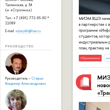
Таллинская, д. 34
(м. «Строгино»)
Тел.: +7 (495) 772-95-90 *
МИЭМ ВШЭ начина
11089
в партнерстве с 
программе «Инфо
E-mail:
vstarykh@hse.ru
студентов, котор
индустриальным 
РУКОВОДСТВО
план, практику н
Образование
но
МИЭМ
Руководитель
–
Старых
ново
Владимир Александрович
«Тра