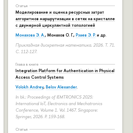
Статья
Моделирование и оценка ресурсных затрат
алгоритмов маршрутизации в сетях на кристалле
с двумерной циркулянтной топологией
Монахова Э. А.
, Монахов О. Г.,
Рзаев Э. Р.
и др.
Прикладная дискретная математика. 2026. Т. 71.
С. 112-127.
Глава в книге
Integration Platform for Authentication in Physical
Access Control Systems
Volokh Andrey
,
Belov Alexander
.
In bk.: Proceedings of IEMTRONICS 2025:
International IoT, Electronics and Mechatronics
Conference, Volume 1. Vol. 1467. Singapore:
Springer, 2026.
P. 159-168.
Статья