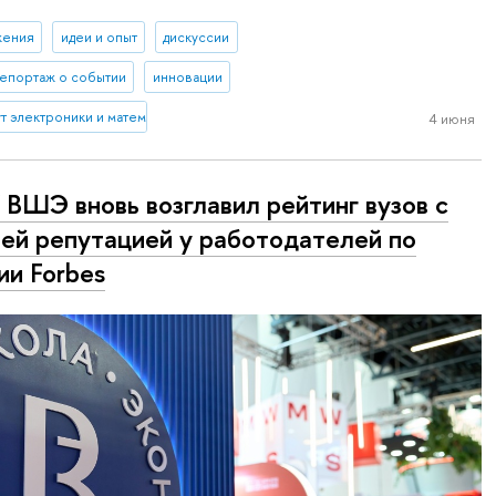
жения
идеи и опыт
дискуссии
епортаж о событии
инновации
 электроники и математики им. А.Н. Тихонова
4 июня
ВШЭ вновь возглавил рейтинг вузов с
ей репутацией у работодателей по
ии Forbes