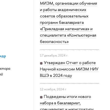
МИЭМ, организации обучения
и работы академических
советов образовательных
программ бакалавриата
«Прикладная математика» и
специалитета «Компьютерная
безопасность»
17 декабря, 2024 г.
ндр
Утвержден Отчет о работе
ктора
Научной комиссии МИЭМ НИУ
ой
ВШЭ в 2024 году
12 ноября, 2024 г.
Подведены итоги нового
набора в бакалавриат,
специалитет и магистратуру