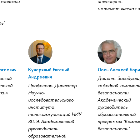
ехнологии
инженерно-
математическая ш
ть"
ргеевич
Кучерявый Евгений
Лось Алексей Бори
Андреевич
еский
Доцент. Заведующ
тской
Профессор. Директор
кафедрой компьют
ским
Научно-
безопасности.
исследовательского
Академический
института
руководитель
телекоммуникаций НИУ
образовательной
ВШЭ. Академический
программы "Компь
руководитель
безопасность"
образовательной