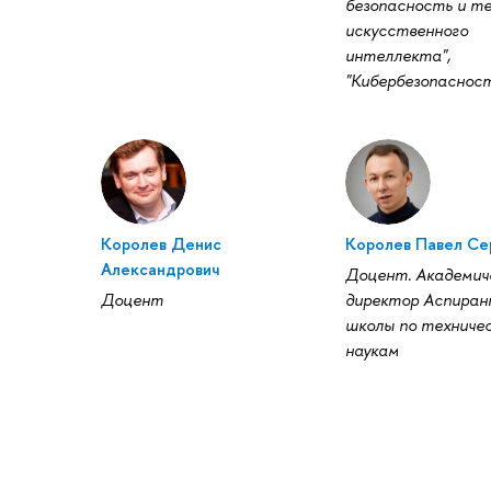
безопасность и т
искусственного
интеллекта",
"Кибербезопаснос
Королев Денис
Королев Павел Се
Александрович
Доцент. Академич
Доцент
директор Аспиран
школы по техниче
наукам