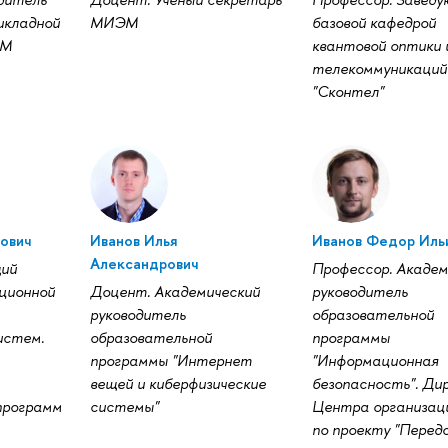
икладной
МИЭМ
базовой кафедрой
ЭМ
квантовой оптики 
телекоммуникаций
"Сконтел"
ович
Иванов Илья
Иванов Федор Иль
Александрович
щий
Профессор. Академ
ционной
Доцент. Академический
руководитель
руководитель
образовательной
истем.
образовательной
программы
программы "Интернет
"Информационная
вещей и киберфизические
безопасность". Ди
программ
системы"
Центра организац
по проекту "Перед