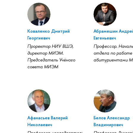
Коваленко Дмитрий
Абрамешин Андре
Георгиевич
Евгеньевич
Проректор НИУ ВШЭ,
Профессор. Начал
директор МИЭМ.
отдела по работе
Председатель Учёного
абитуриентами 
совета МИЭМ
Афанасьев Валерий
Белов Александр
Николаевич
Владимирович
Профессор-исследователь
Профессор. Руково