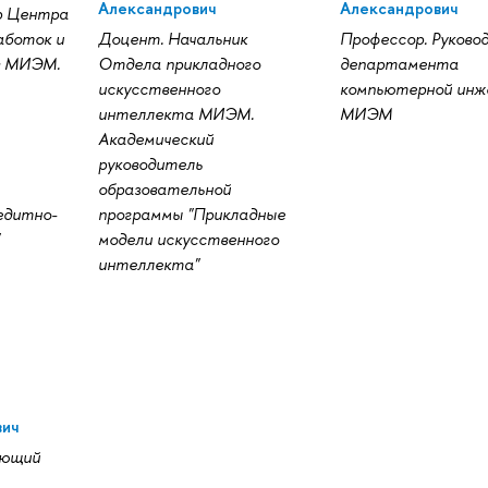
Александрович
Александрович
р Центра
аботок и
Доцент. Начальник
Профессор. Руково
в МИЭМ.
Отдела прикладного
департамента
искусственного
компьютерной инж
интеллекта МИЭМ.
МИЭМ
Академический
руководитель
образовательной
едитно-
программы "Прикладные
модели искусственного
интеллекта"
вич
ующий