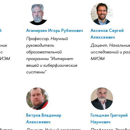
й
Агамирзян Игорь Рубенович
Аксенов Сергей
Алексеевич
Профессор. Научный
ьник
руководитель
Доцент. Начальни
 с
образовательной
исследований и ра
МИЭМ
программы "Интернет
МИЭМ
вещей и киберфизические
системы"
Ветров Владимир
Гольцман Григорий
Алексеевич
Наумович
дитель
Доцент. Учёный секретарь
Профессор. Завед