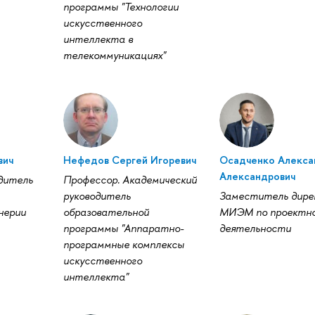
программы "Технологии
искусственного
интеллекта в
телекоммуникациях"
вич
Нефедов Сергей Игоревич
Осадченко Алекса
Александрович
дитель
Профессор. Академический
руководитель
Заместитель дире
нерии
образовательной
МИЭМ по проектн
программы "Аппаратно-
деятельности
программные комплексы
искусственного
интеллекта"