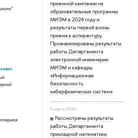
приемной кампании на
кола"
образовательные программы
МИЭМ в 2024 году и
результаты первой волны
приема в аспирантуру.
Проанализированы результаты
работы Департамента
электронной инженерии
МИЭМ и кафедры
сович
«Информационная
ий
безопасность
ерной
киберфизических систем»
5 марта, 2025 г.
Рассмотрены результаты
ютерная
работы Департамента
прикладной математики