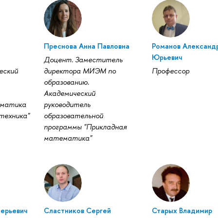
Преснова Анна Павловна
Романов Александ
Юрьевич
Доцент. Заместитель
еский
директора МИЭМ по
Профессор
образованию.
Академический
рматика
руководитель
техника"
образовательной
программы "Прикладная
математика"
лерьевич
Сластников Сергей
Старых Владимир