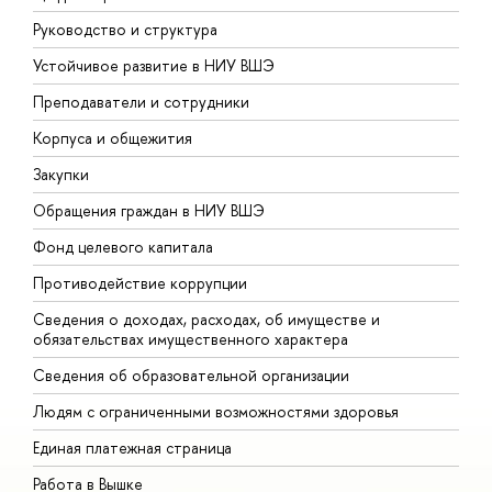
Руководство и структура
Д
Устойчивое развитие в НИУ ВШЭ
О
Преподаватели и сотрудники
П
Корпуса и общежития
В
Закупки
П
Обращения граждан в НИУ ВШЭ
А
Фонд целевого капитала
Д
Противодействие коррупции
Ц
Сведения о доходах, расходах, об имуществе и
Б
обязательствах имущественного характера
О
Сведения об образовательной организации
О
Людям с ограниченными возможностями здоровья
Единая платежная страница
Работа в Вышке