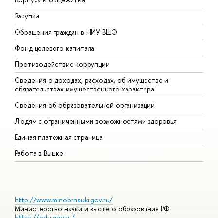
Закупки
П
Обращения граждан в НИУ ВШЭ
А
Фонд целевого капитала
Д
Противодействие коррупции
Ц
Сведения о доходах, расходах, об имуществе и
Б
обязательствах имущественного характера
О
Сведения об образовательной организации
О
Людям с ограниченными возможностями здоровья
Единая платежная страница
Работа в Вышке
http://www.minobrnauki.gov.ru/
Министерство науки и высшего образования РФ
https://edu.gov.ru/