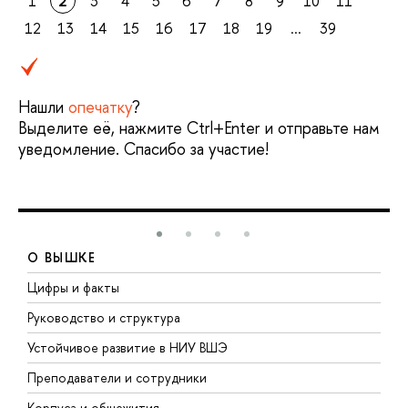
1
2
3
4
5
6
7
8
9
10
11
12
13
14
15
16
17
18
19
...
39
Нашли
опечатку
?
Выделите её, нажмите Ctrl+Enter и отправьте нам
уведомление. Спасибо за участие!
О ВЫШКЕ
Цифры и факты
Л
Руководство и структура
Д
Устойчивое развитие в НИУ ВШЭ
О
Преподаватели и сотрудники
П
Корпуса и общежития
В