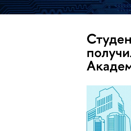
Студе
получи
Акаде