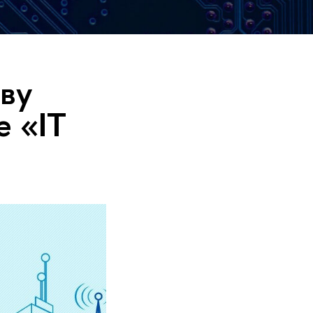
ву
е «IT