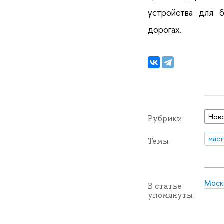
устройства для 
дорогах.
Нов
Рубрики
маст
Темы
Моско
В статье
упомянуты