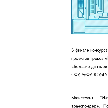
В финале конкурса
проектов треков «
«Большие данные» 
СФУ, УрФУ, ЮУрГУ.
Магистрант "Инт
транспондер». П