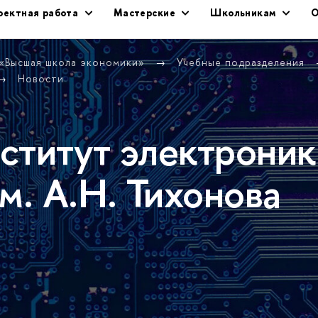
оектная работа
Мастерские
Школьникам
О
 «Высшая школа экономики»
Учебные подразделения
Новости
ститут электроник
м. А.Н. Тихонова