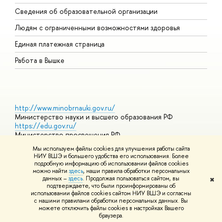
О
Сведения об образовательной организации
О
Людям с ограниченными возможностями здоровья
Единая платежная страница
Работа в Вышке
http://www.minobrnauki.gov.ru/
Министерство науки и высшего образования РФ
https://edu.gov.ru/
Министерство просвещения РФ
https://elearning.hse.ru/mooc
Мы используем файлы cookies для улучшения работы сайта
Массовые открытые онлайн-курсы
НИУ ВШЭ и большего удобства его использования. Более
подробную информацию об использовании файлов cookies
можно найти
здесь
, наши правила обработки персональных
данных –
здесь
. Продолжая пользоваться сайтом, вы
✖
© НИУ ВШЭ 1993–2026
Адреса и контакты
Условия
подтверждаете, что были проинформированы об
использования материалов
Политика конфиденциальности
Карта
использовании файлов cookies сайтом НИУ ВШЭ и согласны
сайта
с нашими правилами обработки персональных данных. Вы
Шрифты HSE Sans и HSE Slab разработаны в
Школе дизайна НИУ
можете отключить файлы cookies в настройках Вашего
ВШЭ
браузера.
Редактору