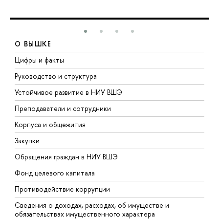
О ВЫШКЕ
Цифры и факты
Л
Руководство и структура
Д
Устойчивое развитие в НИУ ВШЭ
О
Преподаватели и сотрудники
П
Корпуса и общежития
В
Закупки
П
Обращения граждан в НИУ ВШЭ
А
Фонд целевого капитала
Д
Противодействие коррупции
Ц
Сведения о доходах, расходах, об имуществе и
Б
обязательствах имущественного характера