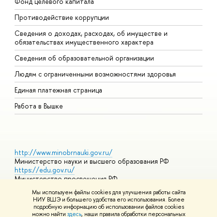
Фонд целевого капитала
Д
Противодействие коррупции
Ц
Сведения о доходах, расходах, об имуществе и
Б
обязательствах имущественного характера
О
Сведения об образовательной организации
О
Людям с ограниченными возможностями здоровья
Единая платежная страница
Работа в Вышке
http://www.minobrnauki.gov.ru/
Министерство науки и высшего образования РФ
https://edu.gov.ru/
Министерство просвещения РФ
https://elearning.hse.ru/mooc
Мы используем файлы cookies для улучшения работы сайта
Массовые открытые онлайн-курсы
НИУ ВШЭ и большего удобства его использования. Более
подробную информацию об использовании файлов cookies
можно найти
здесь
, наши правила обработки персональных