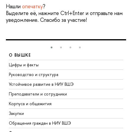
Нашли
опечатку
?
Выделите её, нажмите Ctrl+Enter и отправьте нам
уведомление. Спасибо за участие!
О ВЫШКЕ
Цифры и факты
Л
Руководство и структура
Д
Устойчивое развитие в НИУ ВШЭ
О
Преподаватели и сотрудники
П
Корпуса и общежития
В
Закупки
П
Обращения граждан в НИУ ВШЭ
А