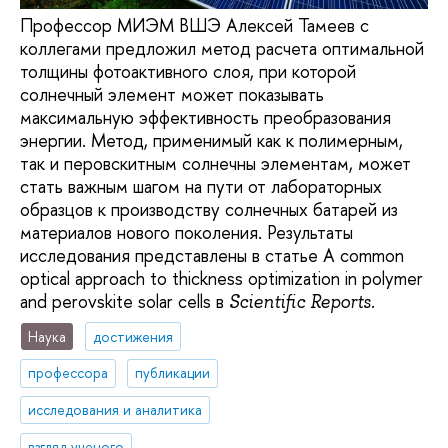
Профессор МИЭМ ВШЭ Алексей Тамеев с
коллегами предложил метод расчета оптимальной
толщины фотоактивного слоя, при которой
солнечный элемент может показывать
максимальную эффективность преобразования
энергии. Метод, применимый как к полимерным,
так и перовскитным солнечны элементам, может
стать важным шагом на пути от лабораторных
образцов к производству солнечных батарей из
материалов нового поколения. Результаты
исследования представлены в статье A common
optical approach to thickness optimization in polymer
and perovskite solar cells в
.
Scientific Reports
Наука
достижения
профессора
публикации
исследования и аналитика
взгляд ученого