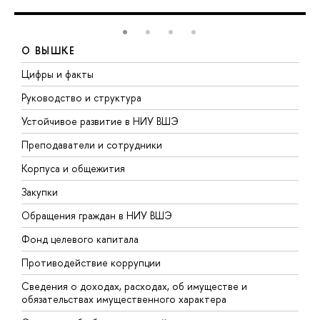
О ВЫШКЕ
Цифры и факты
Л
Руководство и структура
Д
Устойчивое развитие в НИУ ВШЭ
О
Преподаватели и сотрудники
П
Корпуса и общежития
В
Закупки
П
Обращения граждан в НИУ ВШЭ
А
Фонд целевого капитала
Д
Противодействие коррупции
Ц
Сведения о доходах, расходах, об имуществе и
Б
обязательствах имущественного характера
О