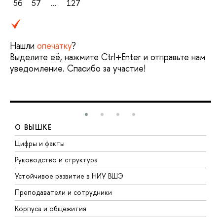
56
57
...
127
Нашли
опечатку
?
Выделите её, нажмите Ctrl+Enter и отправьте нам
уведомление. Спасибо за участие!
О ВЫШКЕ
Цифры и факты
Л
Руководство и структура
Д
Устойчивое развитие в НИУ ВШЭ
О
Преподаватели и сотрудники
П
Корпуса и общежития
В