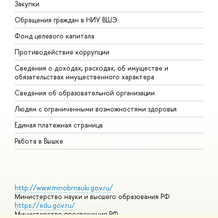
Закупки
П
Обращения граждан в НИУ ВШЭ
А
Фонд целевого капитала
Д
Противодействие коррупции
Ц
Сведения о доходах, расходах, об имуществе и
Б
обязательствах имущественного характера
О
Сведения об образовательной организации
О
Людям с ограниченными возможностями здоровья
Единая платежная страница
Работа в Вышке
http://www.minobrnauki.gov.ru/
Министерство науки и высшего образования РФ
https://edu.gov.ru/
Министерство просвещения РФ