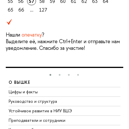
55
56
57
58
59
60
61
62
63
64
65
66
...
127
Нашли
опечатку
?
Выделите её, нажмите Ctrl+Enter и отправьте нам
уведомление. Спасибо за участие!
О ВЫШКЕ
Цифры и факты
Л
Руководство и структура
Д
Устойчивое развитие в НИУ ВШЭ
О
Преподаватели и сотрудники
П