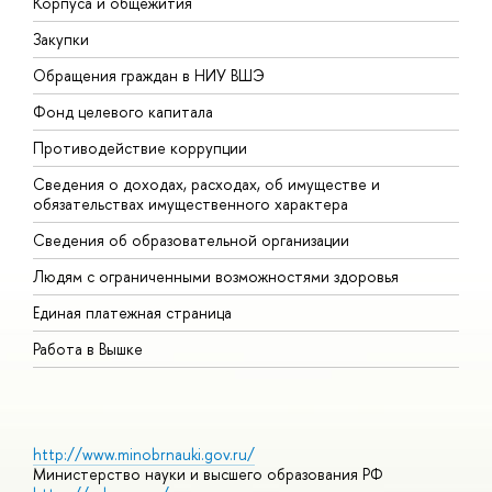
Корпуса и общежития
В
Закупки
П
Обращения граждан в НИУ ВШЭ
А
Фонд целевого капитала
Д
Противодействие коррупции
Ц
Сведения о доходах, расходах, об имуществе и
Б
обязательствах имущественного характера
О
Сведения об образовательной организации
О
Людям с ограниченными возможностями здоровья
Единая платежная страница
Работа в Вышке
http://www.minobrnauki.gov.ru/
Министерство науки и высшего образования РФ