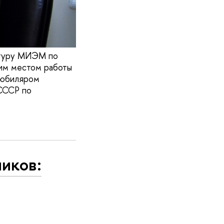
нтуру МИЭМ по
ним местом работы
с юбиляром
 СССР по
иков: