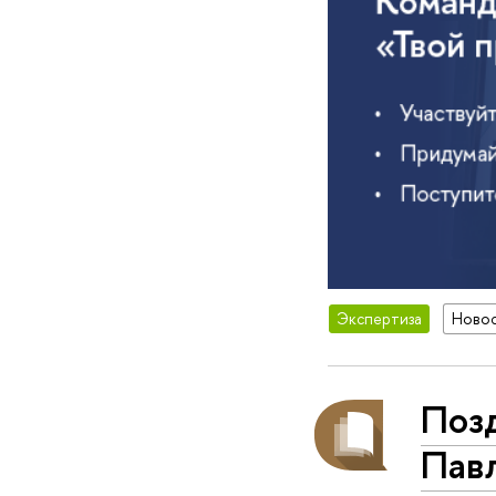
Экспертиза
Ново
Поз
Пав