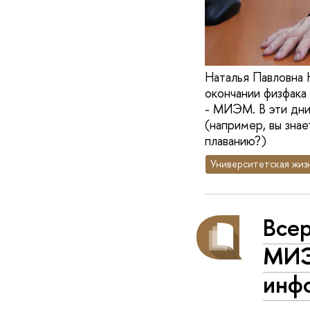
Наталья Павловна
окончании физфака
- МИЭМ. В эти дни
(например, вы зна
плаванию?)
Университетская жиз
Все
МИЭ
инф