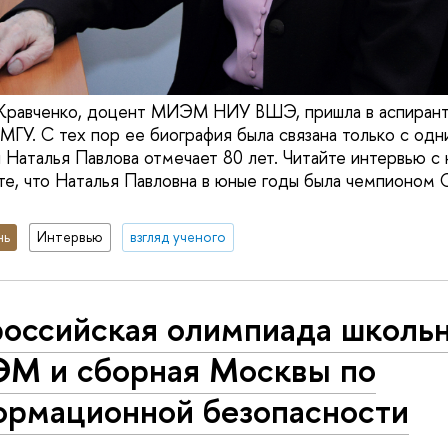
 Кравченко, доцент МИЭМ НИУ ВШЭ, пришла в аспира
 МГУ. С тех пор ее биография была связана только с од
 Наталья Павлова отмечает 80 лет. Читайте интервью 
ете, что Наталья Павловна в юные годы была чемпионом
нь
Интервью
взгляд ученого
российская олимпиада школьн
М и сборная Москвы по
ормационной безопасности