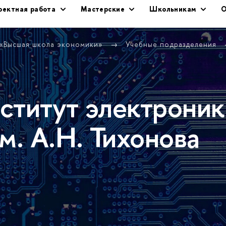
оектная работа
Мастерские
Школьникам
О
 «Высшая школа экономики»
Учебные подразделения
ститут электроник
м. А.Н. Тихонова