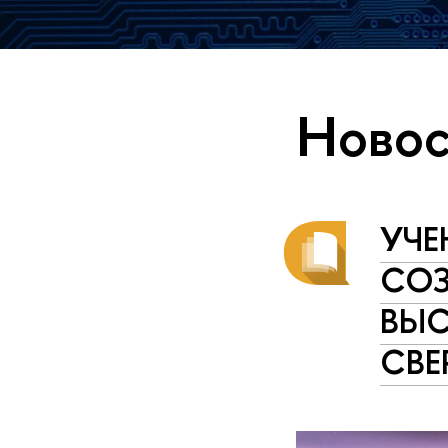
Новос
УЧЕ
СО
ВЫ
СВ