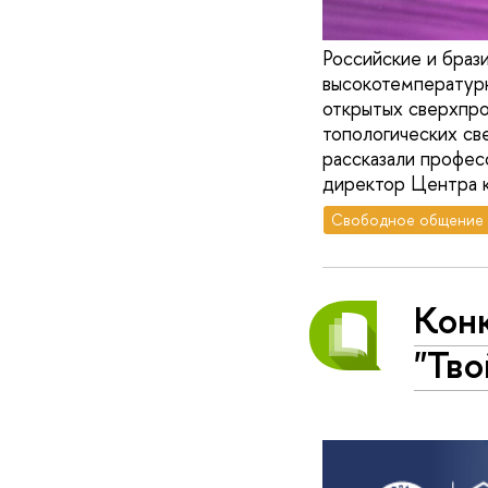
Российские и браз
высокотемпературн
открытых сверхпро
топологических св
рассказали профе
директор Центра 
Свободное общение
Конк
"Тво