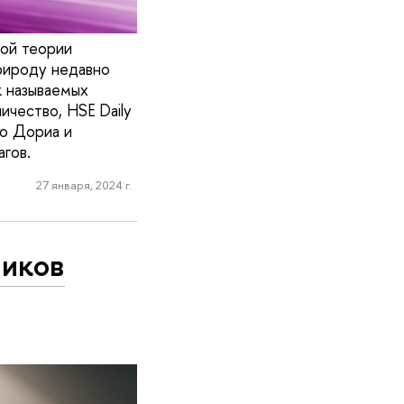
вой теории
рироду недавно
к называемых
ичество, HSE Daily
о Дориа и
гов.
27 января, 2024 г.
ников