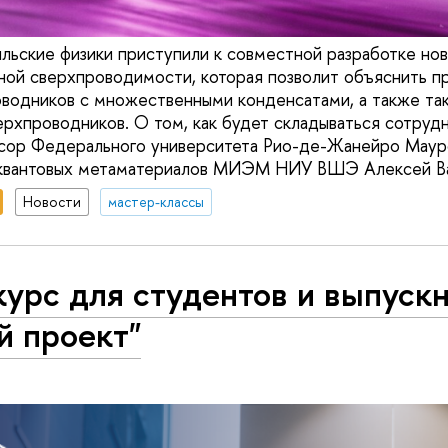
ильские физики приступили к совместной разработке но
ой сверхпроводимости, которая позволит объяснить п
водников с множественными конденсатами, а также та
ерхпроводников. О том, как будет складываться сотрудн
ссор Федерального университета Рио-де-Жанейро Маур
квантовых метаматериалов МИЭМ НИУ ВШЭ Алексей Ва
Новости
мастер-классы
урс для студентов и выпуск
й проект"