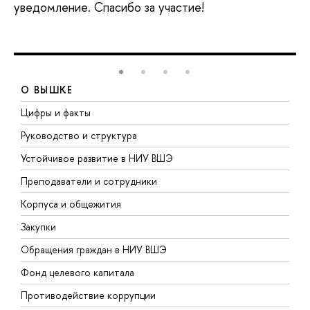
уведомление. Спасибо за участие!
О ВЫШКЕ
Цифры и факты
Л
Руководство и структура
Д
Устойчивое развитие в НИУ ВШЭ
О
Преподаватели и сотрудники
П
Корпуса и общежития
В
Закупки
П
Обращения граждан в НИУ ВШЭ
А
Фонд целевого капитала
Д
Противодействие коррупции
Ц