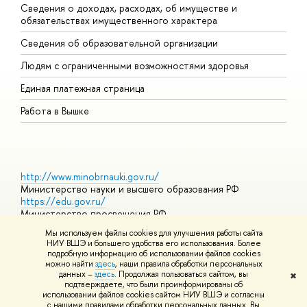
Сведения о доходах, расходах, об имуществе и
Б
обязательствах имущественного характера
О
Сведения об образовательной организации
О
Людям с ограниченными возможностями здоровья
Единая платежная страница
Работа в Вышке
http://www.minobrnauki.gov.ru/
Министерство науки и высшего образования РФ
https://edu.gov.ru/
Министерство просвещения РФ
https://elearning.hse.ru/mooc
Мы используем файлы cookies для улучшения работы сайта
Массовые открытые онлайн-курсы
НИУ ВШЭ и большего удобства его использования. Более
подробную информацию об использовании файлов cookies
можно найти
здесь
, наши правила обработки персональных
данных –
здесь
. Продолжая пользоваться сайтом, вы
✖
© НИУ ВШЭ 1993–2026
Адреса и контакты
Условия
подтверждаете, что были проинформированы об
использования материалов
Политика конфиденциальности
Карта
использовании файлов cookies сайтом НИУ ВШЭ и согласны
сайта
с нашими правилами обработки персональных данных. Вы