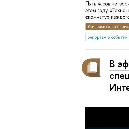
Пять часов нетворк
этом году «Технош
«комнату» каждого
Университетская жиз
репортаж о событии
В эф
спец
Инт