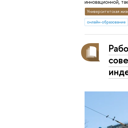
инновационной, так
Университетская жиз
онлайн-образование
Раб
сове
инде