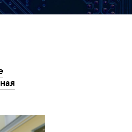
е
вная