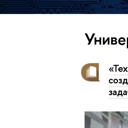
Униве
«Те
созд
зада