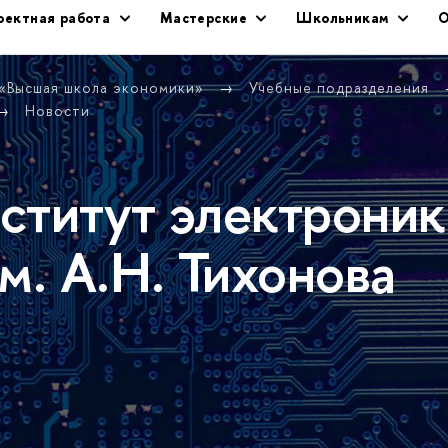
оектная работа
Мастерские
Школьникам
О
 «Высшая школа экономики»
Учебные подразделения
Новости
ститут электроник
м. А.Н. Тихонова