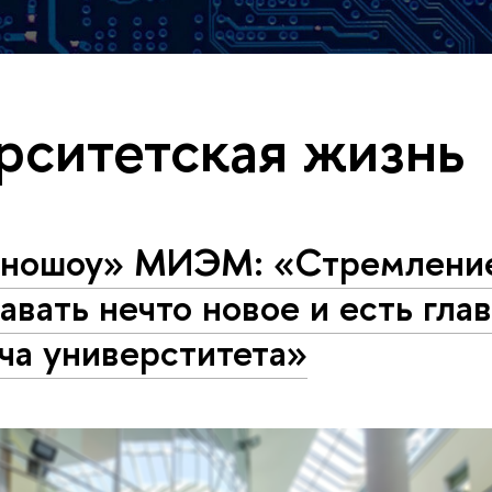
рситетская жизнь
хношоу» МИЭМ: «Стремлени
авать нечто новое и есть гла
ча универститета»