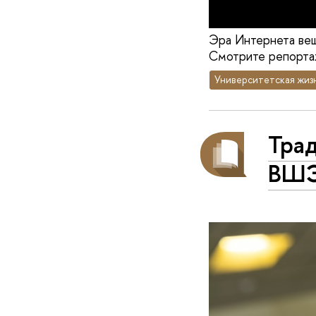
Эра Интернета вещ
Смотрите репортаж
Университетская жиз
Тра
ВШЭ