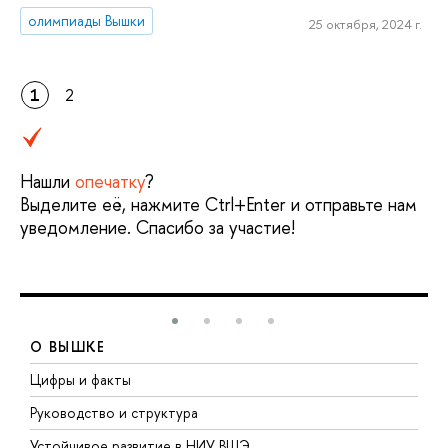
олимпиады Вышки
25 октября, 2024 г.
1
2
Нашли
опечатку
?
Выделите её, нажмите Ctrl+Enter и отправьте нам
уведомление. Спасибо за участие!
О ВЫШКЕ
Цифры и факты
Л
Руководство и структура
Д
Устойчивое развитие в НИУ ВШЭ
О