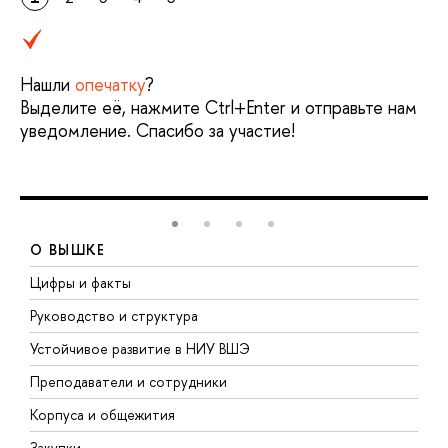
Нашли
опечатку
?
Выделите её, нажмите Ctrl+Enter и отправьте нам
уведомление. Спасибо за участие!
О ВЫШКЕ
Цифры и факты
Л
Руководство и структура
Д
Устойчивое развитие в НИУ ВШЭ
О
Преподаватели и сотрудники
П
Корпуса и общежития
В
Закупки
П