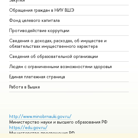
Обращения граждан в НИУ ВШЭ
А
Фонд целевого капитала
Д
Противодействие коррупции
Ц
Сведения о доходах, расходах, об имуществе и
Б
обязательствах имущественного характера
О
Сведения об образовательной организации
О
Людям с ограниченными возможностями здоровья
Единая платежная страница
Работа в Вышке
http://www.minobrnauki.gov.ru/
Министерство науки и высшего образования РФ
https://edu.gov.ru/
Министерство просвещения РФ