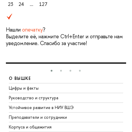
23
24
...
127
Нашли
опечатку
?
Выделите её, нажмите Ctrl+Enter и отправьте нам
уведомление. Спасибо за участие!
О ВЫШКЕ
Цифры и факты
Л
Руководство и структура
Д
Устойчивое развитие в НИУ ВШЭ
О
Преподаватели и сотрудники
П
Корпуса и общежития
В