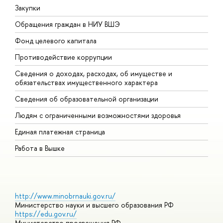
Закупки
П
Обращения граждан в НИУ ВШЭ
А
Фонд целевого капитала
Д
Противодействие коррупции
Ц
Сведения о доходах, расходах, об имуществе и
Б
обязательствах имущественного характера
О
Сведения об образовательной организации
О
Людям с ограниченными возможностями здоровья
Единая платежная страница
Работа в Вышке
http://www.minobrnauki.gov.ru/
Министерство науки и высшего образования РФ
https://edu.gov.ru/
Министерство просвещения РФ