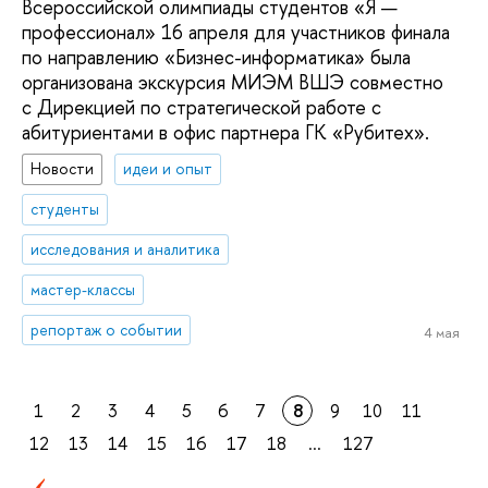
Всероссийской олимпиады студентов «Я —
профессионал» 16 апреля для участников финала
по направлению «Бизнес-информатика» была
организована экскурсия МИЭМ ВШЭ совместно
с Дирекцией по стратегической работе с
абитуриентами в офис партнера ГК «Рубитех».
Новости
идеи и опыт
студенты
исследования и аналитика
мастер-классы
репортаж о событии
4 мая
1
2
3
4
5
6
7
8
9
10
11
12
13
14
15
16
17
18
...
127