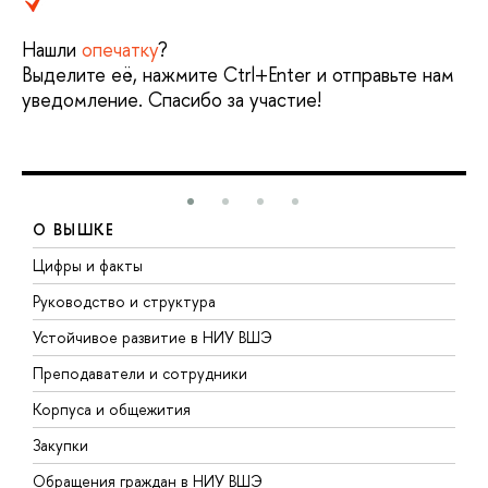
Нашли
опечатку
?
Выделите её, нажмите Ctrl+Enter и отправьте нам
уведомление. Спасибо за участие!
О ВЫШКЕ
Цифры и факты
Л
Руководство и структура
Д
Устойчивое развитие в НИУ ВШЭ
О
Преподаватели и сотрудники
П
Корпуса и общежития
В
Закупки
П
Обращения граждан в НИУ ВШЭ
А