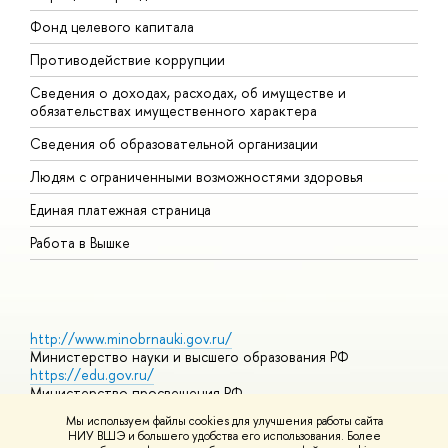
Фонд целевого капитала
Д
Противодействие коррупции
Ц
Сведения о доходах, расходах, об имуществе и
Б
обязательствах имущественного характера
О
Сведения об образовательной организации
О
Людям с ограниченными возможностями здоровья
Единая платежная страница
Работа в Вышке
http://www.minobrnauki.gov.ru/
Министерство науки и высшего образования РФ
https://edu.gov.ru/
Министерство просвещения РФ
https://elearning.hse.ru/mooc
Мы используем файлы cookies для улучшения работы сайта
Массовые открытые онлайн-курсы
НИУ ВШЭ и большего удобства его использования. Более