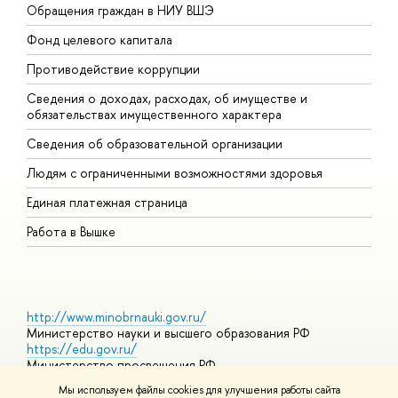
Обращения граждан в НИУ ВШЭ
А
Фонд целевого капитала
Д
Противодействие коррупции
Ц
Сведения о доходах, расходах, об имуществе и
Б
обязательствах имущественного характера
О
Сведения об образовательной организации
О
Людям с ограниченными возможностями здоровья
Единая платежная страница
Работа в Вышке
http://www.minobrnauki.gov.ru/
Министерство науки и высшего образования РФ
https://edu.gov.ru/
Министерство просвещения РФ
https://elearning.hse.ru/mooc
Мы используем файлы cookies для улучшения работы сайта
Массовые открытые онлайн-курсы