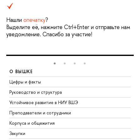
Нашли
опечатку
?
Выделите её, нажмите Ctrl+Enter и отправьте нам
уведомление. Спасибо за участие!
О ВЫШКЕ
Цифры и факты
Л
Руководство и структура
Д
Устойчивое развитие в НИУ ВШЭ
О
Преподаватели и сотрудники
П
Корпуса и общежития
В
Закупки
П