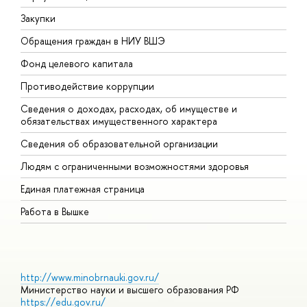
Закупки
П
Обращения граждан в НИУ ВШЭ
А
Фонд целевого капитала
Д
Противодействие коррупции
Ц
Сведения о доходах, расходах, об имуществе и
Б
обязательствах имущественного характера
О
Сведения об образовательной организации
О
Людям с ограниченными возможностями здоровья
Единая платежная страница
Работа в Вышке
http://www.minobrnauki.gov.ru/
Министерство науки и высшего образования РФ
https://edu.gov.ru/