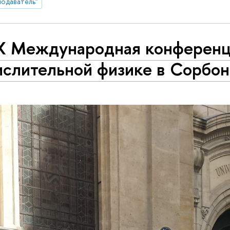
подаватель"
X Международная конференц
ислительной физике в Сорбо