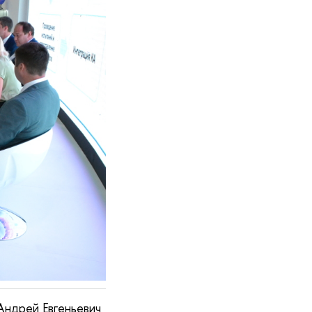
ндрей Евгеньевич