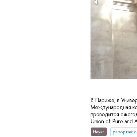
В Париже, в Униве
Международная ко
проводится ежегод
Union of Pure and A
Наука
репортаж о