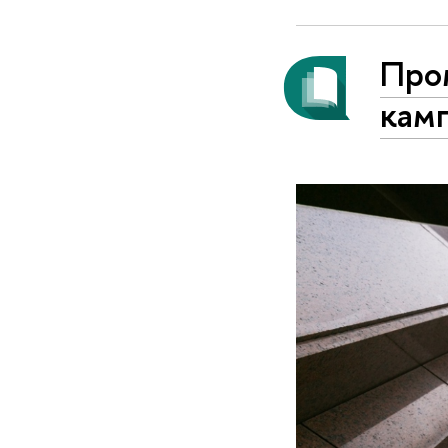
Про
камп