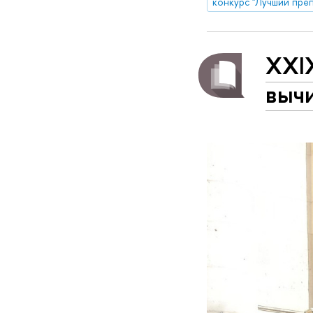
конкурс "Лучший пре
XXI
выч