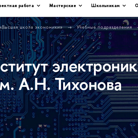
оектная работа
Мастерские
Школьникам
О
 «Высшая школа экономики»
Учебные подразделения
ститут электроник
м. А.Н. Тихонова