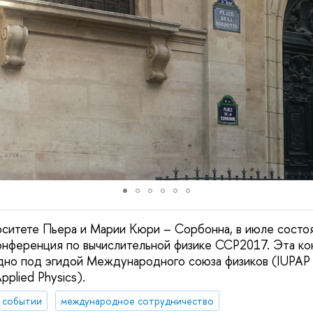
рситете Пьера и Марии Кюри – Сорбонна, в июле состо
нференция по вычислительной физике CCP2017. Эта к
но под эгидой Международного союза физиков (IUPAP – 
pplied Physics).
 событии
международное сотрудничество