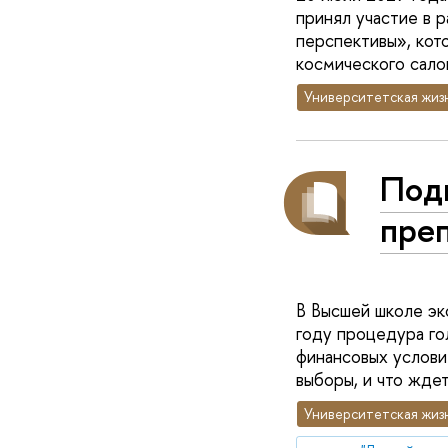
принял участие в р
перспективы», кот
космического сал
Университетская жиз
Под
пре
В Высшей школе эк
году процедура го
финансовых услови
выборы, и что жде
Университетская жиз