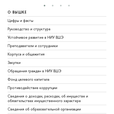
О ВЫШКЕ
Цифры и факты
Л
Руководство и структура
Д
Устойчивое развитие в НИУ ВШЭ
О
Преподаватели и сотрудники
П
Корпуса и общежития
В
Закупки
П
Обращения граждан в НИУ ВШЭ
А
Фонд целевого капитала
Д
Противодействие коррупции
Ц
Сведения о доходах, расходах, об имуществе и
Б
обязательствах имущественного характера
О
Сведения об образовательной организации
О