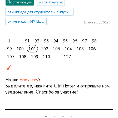
Поступающим
магистратура
олимпиада для студентов и выпускников вузов
олимпиады НИУ ВШЭ
16 января, 2019 г.
1
...
91
92
93
94
95
96
97
98
99
100
101
102
103
104
105
106
107
108
109
110
...
127
Нашли
опечатку
?
Выделите её, нажмите Ctrl+Enter и отправьте нам
уведомление. Спасибо за участие!