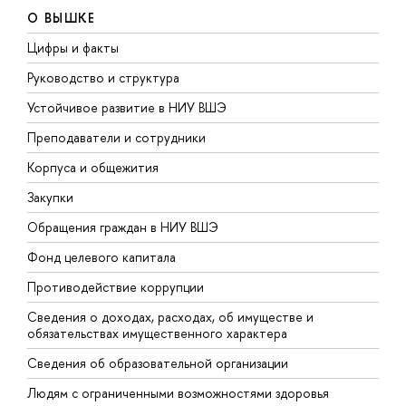
О ВЫШКЕ
Цифры и факты
Л
Руководство и структура
Д
Устойчивое развитие в НИУ ВШЭ
О
Преподаватели и сотрудники
П
Корпуса и общежития
В
Закупки
П
Обращения граждан в НИУ ВШЭ
А
Фонд целевого капитала
Д
Противодействие коррупции
Ц
Сведения о доходах, расходах, об имуществе и
Б
обязательствах имущественного характера
О
Сведения об образовательной организации
О
Людям с ограниченными возможностями здоровья