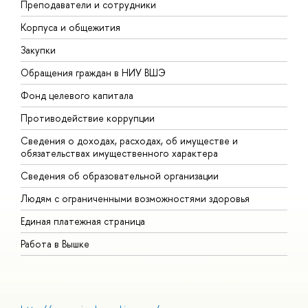
Преподаватели и сотрудники
П
Корпуса и общежития
В
Закупки
П
Обращения граждан в НИУ ВШЭ
А
Фонд целевого капитала
Д
Противодействие коррупции
Ц
Сведения о доходах, расходах, об имуществе и
Б
обязательствах имущественного характера
О
Сведения об образовательной организации
О
Людям с ограниченными возможностями здоровья
Единая платежная страница
Работа в Вышке