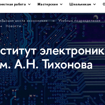
оектная работа
Мастерские
Школьникам
О
 «Высшая школа экономики»
Учебные подразделения
Новости
ститут электроник
м. А.Н. Тихонова