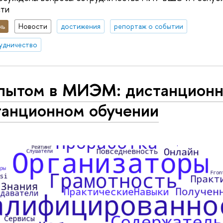
сти
нь
Новости
достижения
репортаж о событии
удничество
опытом в МИЭМ: дистанционн
танционном обучении