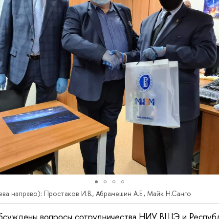
ва направо): Простаков И.В., Абрамешин А.Е., Майк Н.Санго
обсуждены вопросы сотрудничества НИУ ВШЭ и Республ