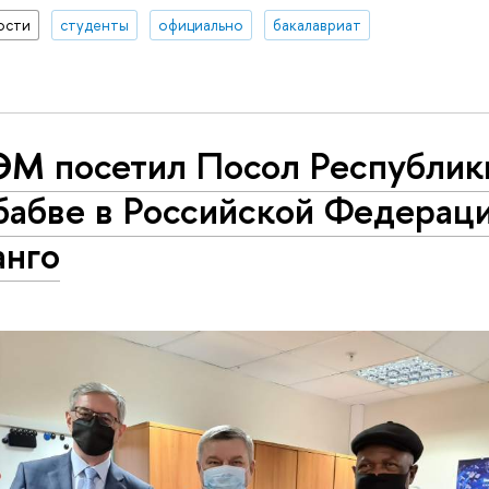
ости
студенты
официально
бакалавриат
М посетил Посол Республик
бабве в Российской Федерац
анго