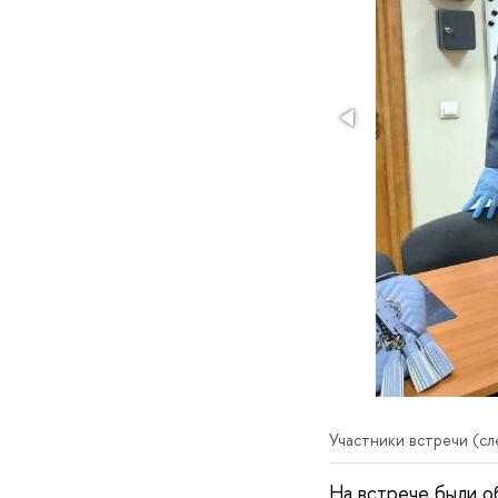
Участники встречи (сле
На встрече были 