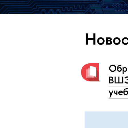
Новос
Обр
ВШЭ 
учеб