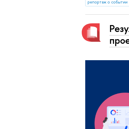
репортаж о событии
Рез
про