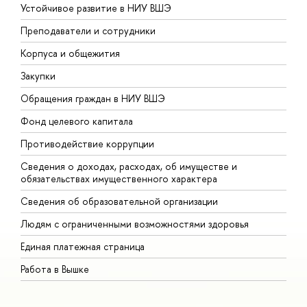
Устойчивое развитие в НИУ ВШЭ
О
Преподаватели и сотрудники
П
Корпуса и общежития
В
Закупки
П
Обращения граждан в НИУ ВШЭ
А
Фонд целевого капитала
Д
Противодействие коррупции
Ц
Сведения о доходах, расходах, об имуществе и
Б
обязательствах имущественного характера
О
Сведения об образовательной организации
О
Людям с ограниченными возможностями здоровья
Единая платежная страница
Работа в Вышке