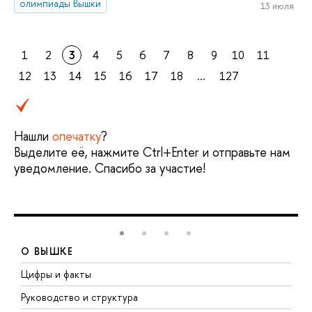
олимпиады Вышки
13 июля
1
2
3
4
5
6
7
8
9
10
11
12
13
14
15
16
17
18
...
127
Нашли
опечатку
?
Выделите её, нажмите Ctrl+Enter и отправьте нам
уведомление. Спасибо за участие!
О ВЫШКЕ
Цифры и факты
Л
Руководство и структура
Д