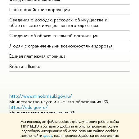
Противодействие коррупции
Ц
Сведения о доходах, расходах, об имуществе и
Б
обязательствах имущественного характера
О
Сведения об образовательной организации
О
Людям с ограниченными возможностями здоровья
Единая платежная страница
Работа в Вышке
http://www.minobrnauki.gov.ru/
Министерство науки и высшего образования РФ
https://edu.gov.ru/
Министерство просвещения РФ
https://elearning.hse.ru/mooc
Мы используем файлы cookies для улучшения работы сайта
Массовые открытые онлайн-курсы
НИУ ВШЭ и большего удобства его использования. Более
подробную информацию об использовании файлов cookies
можно найти
здесь
, наши правила обработки персональных