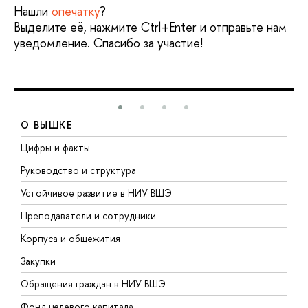
Нашли
опечатку
?
Выделите её, нажмите Ctrl+Enter и отправьте нам
уведомление. Спасибо за участие!
О ВЫШКЕ
Цифры и факты
Л
Руководство и структура
Д
Устойчивое развитие в НИУ ВШЭ
О
Преподаватели и сотрудники
П
Корпуса и общежития
В
Закупки
П
Обращения граждан в НИУ ВШЭ
А
Фонд целевого капитала
Д