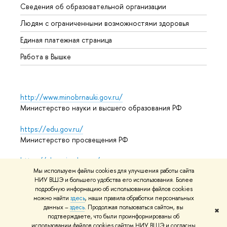
Сведения об образовательной организации
Обрат
Людям с ограниченными возможностями здоровья
Единая платежная страница
Работа в Вышке
http://www.minobrnauki.gov.ru/
Министерство науки и высшего образования РФ
https://edu.gov.ru/
Министерство просвещения РФ
https://elearning.hse.ru/mooc
Массовые открытые онлайн-курсы
Мы используем файлы cookies для улучшения работы сайта
НИУ ВШЭ и большего удобства его использования. Более
подробную информацию об использовании файлов cookies
можно найти
здесь
, наши правила обработки персональных
данных –
здесь
. Продолжая пользоваться сайтом, вы
© НИУ ВШЭ 1993–2026
Адреса и контакты
Условия
✖
подтверждаете, что были проинформированы об
использования материалов
Политика конфиденциальности
использовании файлов cookies сайтом НИУ ВШЭ и согласны
Карта сайта