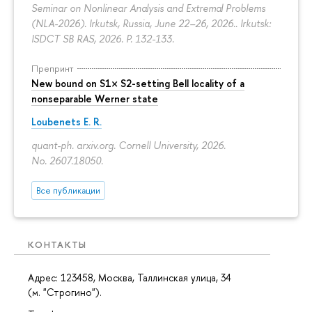
Seminar on Nonlinear Analysis and Extremal Problems
(NLA-2026). Irkutsk, Russia, June 22–26, 2026.. Irkutsk:
ISDCT SB RAS, 2026.
P. 132-133.
Препринт
New bound on S1× S2-setting Bell locality of a
nonseparable Werner state
Loubenets E. R.
quant-ph. arxiv.org. Cornell University, 2026.
No. 2607.18050.
Все публикации
КОНТАКТЫ
Адрес: 123458, Москва, Таллинская улица, 34
(м. "Строгино").