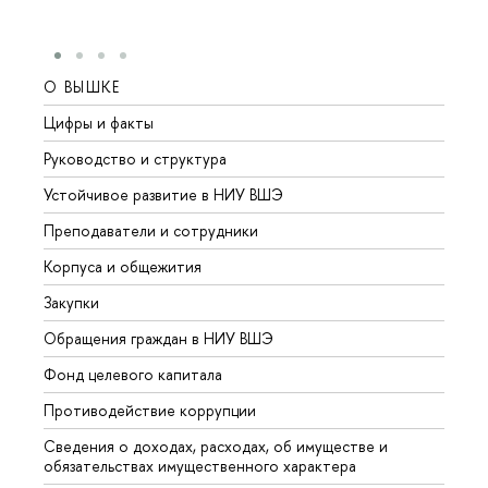
О ВЫШКЕ
ОБР
Цифры и факты
Лице
Руководство и структура
Довуз
Устойчивое развитие в НИУ ВШЭ
Олим
Преподаватели и сотрудники
Прием
Корпуса и общежития
Вышк
Закупки
Прием
Обращения граждан в НИУ ВШЭ
Аспир
Фонд целевого капитала
Допол
Противодействие коррупции
Центр
Сведения о доходах, расходах, об имуществе и
Бизне
обязательствах имущественного характера
Образ