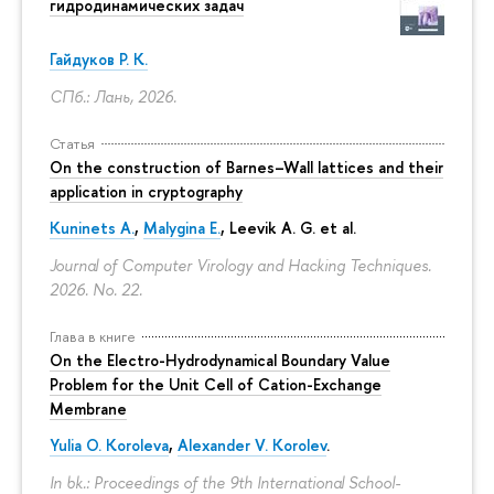
гидродинамических задач
Гайдуков Р. К.
СПб.: Лань, 2026.
Статья
On the construction of Barnes–Wall lattices and their
application in cryptography
Kuninets A.
,
Malygina E.
, Leevik A. G. et al.
Journal of Computer Virology and Hacking Techniques.
2026. No. 22.
Глава в книге
On the Electro-Hydrodynamical Boundary Value
Problem for the Unit Cell of Cation-Exchange
Membrane
Yulia O. Koroleva
,
Alexander V. Korolev
.
In bk.: Proceedings of the 9th International School-