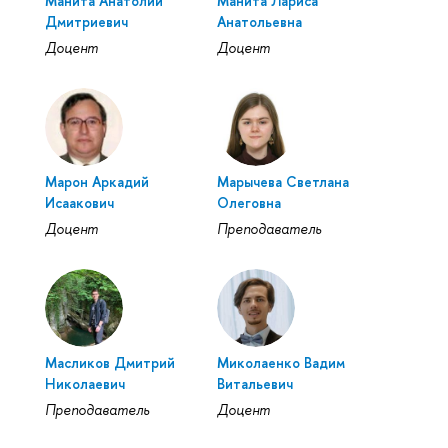
Манита Анатолий
Манита Лариса
Дмитриевич
Анатольевна
Доцент
Доцент
Марон Аркадий
Марычева Светлана
Исаакович
Олеговна
Доцент
Преподаватель
Масликов Дмитрий
Миколаенко Вадим
Николаевич
Витальевич
Преподаватель
Доцент