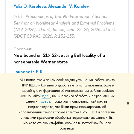
Yulia O. Koroleva
,
Alexander V. Korolev
.
In bk.: Proceedings of the 9th International School-
Seminar on Nonlinear Analysis and Extremal Problems
(NLA-2026). Irkutsk, Russia, June 22–26, 2026.. Irkutsk:
ISDCT SB RAS, 2026.
P. 132-133.
Препринт
New bound on S1× S2-setting Bell locality of a
nonseparable Werner state
Loubenets E. R.
Мы используем файлы cookies для улучшения работы сайта
quant-ph. arxiv.org. Cornell University, 2026.
НИУ ВШЭ и большего удобства его использования. Более
No. 2607.18050.
подробную информацию об использовании файлов cookies
можно найти
здесь
, наши правила обработки персональных
Все публикации
данных –
здесь
. Продолжая пользоваться сайтом, вы
✖
подтверждаете, что были проинформированы об
использовании файлов cookies сайтом НИУ ВШЭ и согласны
с нашими правилами обработки персональных данных. Вы
можете отключить файлы cookies в настройках Вашего
КОНТАКТЫ
браузера.