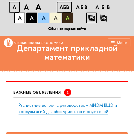
A
A
A
АБB
АБB
АБB
А
А
А
А
А
Московский институт электроники и математики им. А.Н.
Тихонова
Обычная версия сайта
Высшая школа экономики
Меню
Департамент прикладной
математики
ВАЖНЫЕ ОБЪЯВЛЕНИЯ
Расписание встреч с руководством МИЭМ ВШЭ и
консультаций для абитуриентов и родителей