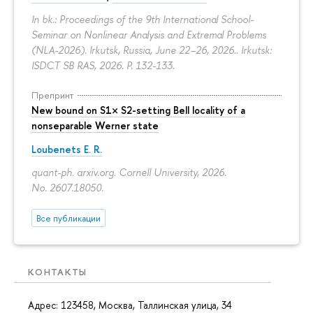
In bk.: Proceedings of the 9th International School-
Seminar on Nonlinear Analysis and Extremal Problems
(NLA-2026). Irkutsk, Russia, June 22–26, 2026.. Irkutsk:
ISDCT SB RAS, 2026.
P. 132-133.
Препринт
New bound on S1× S2-setting Bell locality of a
nonseparable Werner state
Loubenets E. R.
quant-ph. arxiv.org. Cornell University, 2026.
No. 2607.18050.
Все публикации
КОНТАКТЫ
Адрес: 123458, Москва, Таллинская улица, 34