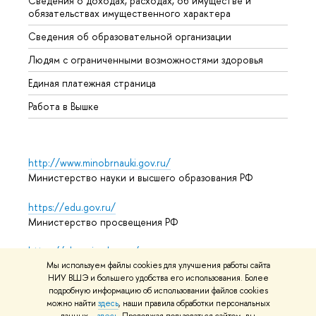
Сведения о доходах, расходах, об имуществе и
Бизне
обязательствах имущественного характера
Образ
Сведения об образовательной организации
Обрат
Людям с ограниченными возможностями здоровья
Единая платежная страница
Работа в Вышке
http://www.minobrnauki.gov.ru/
Министерство науки и высшего образования РФ
https://edu.gov.ru/
Министерство просвещения РФ
https://elearning.hse.ru/mooc
Массовые открытые онлайн-курсы
Мы используем файлы cookies для улучшения работы сайта
НИУ ВШЭ и большего удобства его использования. Более
подробную информацию об использовании файлов cookies
можно найти
здесь
, наши правила обработки персональных