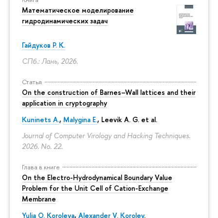
Математическое моделирование
гидродинамических задач
Гайдуков Р. К.
СПб.: Лань, 2026.
Статья
On the construction of Barnes–Wall lattices and their
application in cryptography
Kuninets A.
,
Malygina E.
, Leevik A. G. et al.
Journal of Computer Virology and Hacking Techniques.
2026. No. 22.
Глава в книге
On the Electro-Hydrodynamical Boundary Value
Problem for the Unit Cell of Cation-Exchange
Membrane
Yulia O. Koroleva
,
Alexander V. Korolev
.