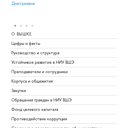
Дмитриевна
О ВЫШКЕ
ОБР
Цифры и факты
Лице
Руководство и структура
Довуз
Устойчивое развитие в НИУ ВШЭ
Олим
Преподаватели и сотрудники
Прием
Корпуса и общежития
Вышк
Закупки
Прием
Обращения граждан в НИУ ВШЭ
Аспир
Фонд целевого капитала
Допол
Противодействие коррупции
Центр