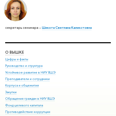
секретарь семинара –
Шикота Светлана Каликстовна
О ВЫШКЕ
ОБ
Цифры и факты
Ли
Руководство и структура
Дов
Устойчивое развитие в НИУ ВШЭ
Ол
Преподаватели и сотрудники
При
Корпуса и общежития
Вы
Закупки
При
Обращения граждан в НИУ ВШЭ
Ас
Фонд целевого капитала
До
Противодействие коррупции
Цен