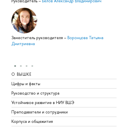
Руководитель
–
Белов Александр Владимирович
Заместитель руководителя
–
Воронцова Татьяна
Дмитриевна
О ВЫШКЕ
ОБР
Цифры и факты
Лице
Руководство и структура
Довуз
Устойчивое развитие в НИУ ВШЭ
Олим
Преподаватели и сотрудники
Прием
Корпуса и общежития
Вышк