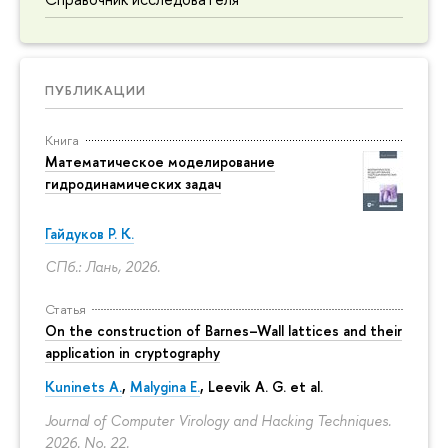
ПУБЛИКАЦИИ
Книга
Математическое моделирование
гидродинамических задач
Гайдуков Р. К.
СПб.: Лань, 2026.
Статья
On the construction of Barnes–Wall lattices and their
application in cryptography
Kuninets A.
,
Malygina E.
, Leevik A. G. et al.
Journal of Computer Virology and Hacking Techniques.
2026. No. 22.