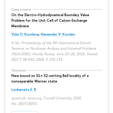
Глава в книге
On the Electro-Hydrodynamical Boundary Value
Problem for the Unit Cell of Cation-Exchange
Membrane
Yulia O. Koroleva
,
Alexander V. Korolev
.
In bk.: Proceedings of the 9th International School-
Seminar on Nonlinear Analysis and Extremal Problems
(NLA-2026). Irkutsk, Russia, June 22–26, 2026.. Irkutsk:
ISDCT SB RAS, 2026.
P. 132-133.
Препринт
New bound on S1× S2-setting Bell locality of a
nonseparable Werner state
Loubenets E. R.
quant-ph. arxiv.org. Cornell University, 2026.
No. 2607.18050.