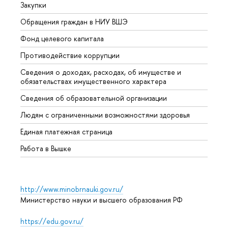
Закупки
Прием
Обращения граждан в НИУ ВШЭ
Аспир
Фонд целевого капитала
Допол
Противодействие коррупции
Центр
Сведения о доходах, расходах, об имуществе и
Бизне
обязательствах имущественного характера
Образ
Сведения об образовательной организации
Обрат
Людям с ограниченными возможностями здоровья
Единая платежная страница
Работа в Вышке
http://www.minobrnauki.gov.ru/
Министерство науки и высшего образования РФ
https://edu.gov.ru/