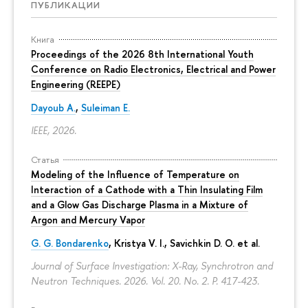
ПУБЛИКАЦИИ
Книга
Proceedings of the 2026 8th International Youth
Conference on Radio Electronics, Electrical and Power
Engineering (REEPE)
Dayoub A.
,
Suleiman E.
IEEE, 2026.
Статья
Modeling of the Influence of Temperature on
Interaction of a Cathode with a Thin Insulating Film
and a Glow Gas Discharge Plasma in a Mixture of
Argon and Mercury Vapor
G. G. Bondarenko
, Kristya V. I., Savichkin D. O. et al.
Journal of Surface Investigation: X-Ray, Synchrotron and
Neutron Techniques. 2026. Vol. 20. No. 2.
P. 417-423.