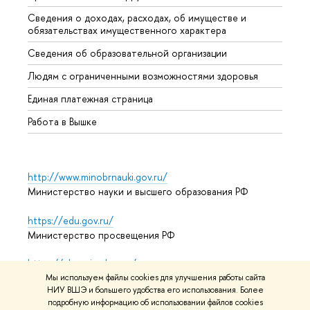
Сведения о доходах, расходах, об имуществе и
Бизне
обязательствах имущественного характера
Образ
Сведения об образовательной организации
Обрат
Людям с ограниченными возможностями здоровья
Единая платежная страница
Работа в Вышке
http://www.minobrnauki.gov.ru/
Министерство науки и высшего образования РФ
https://edu.gov.ru/
Министерство просвещения РФ
https://elearning.hse.ru/mooc
Массовые открытые онлайн-курсы
Мы используем файлы cookies для улучшения работы сайта
НИУ ВШЭ и большего удобства его использования. Более
подробную информацию об использовании файлов cookies