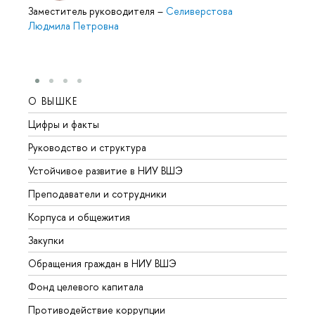
Заместитель руководителя
–
Селиверстова
Людмила Петровна
О ВЫШКЕ
ОБР
Цифры и факты
Лице
Руководство и структура
Довуз
Устойчивое развитие в НИУ ВШЭ
Олим
Преподаватели и сотрудники
Прием
Корпуса и общежития
Вышк
Закупки
Прием
Обращения граждан в НИУ ВШЭ
Аспир
Фонд целевого капитала
Допол
Противодействие коррупции
Центр