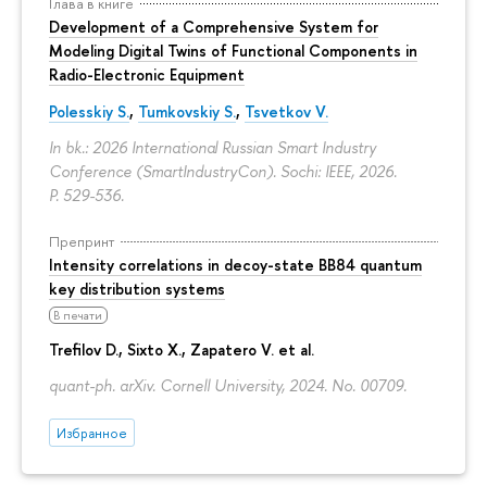
Глава в книге
Development of a Comprehensive System for
Modeling Digital Twins of Functional Components in
Radio-Electronic Equipment
Polesskiy S.
,
Tumkovskiy S.
,
Tsvetkov V.
In bk.: 2026 International Russian Smart Industry
Conference (SmartIndustryCon). Sochi: IEEE, 2026.
P. 529-536.
Препринт
Intensity correlations in decoy-state BB84 quantum
key distribution systems
В печати
Trefilov D.
, Sixto X., Zapatero V. et al.
quant-ph. arXiv. Cornell University, 2024. No. 00709.
Избранное