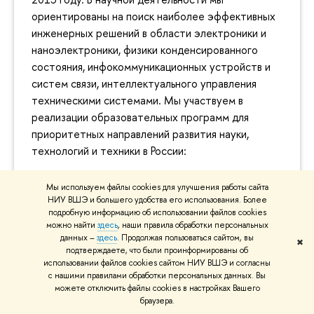
ориентированы на поиск наиболее эффективных
инженерных решений в области электроники и
наноэлектроники, физики конденсированного
состояния, инфокоммуникационных устройств и
систем связи, интеллектуального управления
техническими системами. Мы участвуем в
реализации образовательных программ для
приоритетных направлений развития науки,
технологий и техники в России:
«Цифровые технологии и
Мы используем файлы cookies для улучшения работы сайта
телекоммуникации»
(бакалавриат).
НИУ ВШЭ и большего удобства его использования. Более
подробную информацию об использовании файлов cookies
«Прикладная электроника и фотоника»,
можно найти
здесь
, наши правила обработки персональных
«Интернет вещей и киберфизические
данных –
здесь
. Продолжая пользоваться сайтом, вы
✖
системы», «Аппаратно-программные
подтверждаете, что были проинформированы об
использовании файлов cookies сайтом НИУ ВШЭ и согласны
комплексы искусственного
с нашими правилами обработки персональных данных. Вы
интеллекта», «Цифровой инжиниринг в
можете отключить файлы cookies в настройках Вашего
телекоммуникациях», «Технологии
браузера.