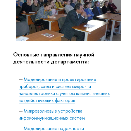
Основные
направления научной
деятельности
департамента:
Моделирование и проектирование
приборов, схем и систем микро- и
наноэлектроники с учетом влияния внешних
воздействующих факторов
Микроволновые устройства
инфокоммуникационных систем
Моделирование надежности