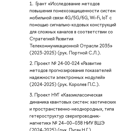
Грант «Исследование методов
повышения помехозащищенности систем
мобильной связи 4G/5G/6G, Wi-Fi, IoT с
помощью сигнально-кодовых конструкций
для сложных каналов в соответствии со
Стратегией Развития
Телекоммуникационной Отрасли 2035»
(2023-2025) (рук. Портной С.Л.).
Проект № 24-00-024 «Развитие
методов прогнозирования показателей
надежности электронных модулей»
(2024-2025) (рук. Королев П.С.).
Проект НУГ «Квазиклассическая
динамика квантовых систем: хаотических
и пространственно-неоднородных, типа
гетероструктур сверхпроводник-
магнетик» № 24–00–038 НИУ ВШЭ
(2024-2025) (рук. Пугач Н.Г.).