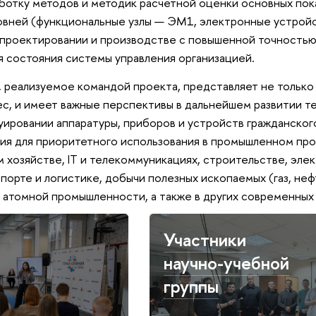
аботку методов и методик расчетной оценки основных пок
овней (функциональные узлы — ЭМ1, электронные устрой
 проектировании и производстве с повышенной точностью
я состояния системы управления организацией.
 реализуемое командой проекта, представляет не только
ес, и имеет важные перспективы в дальнейшем развитии 
руировании аппаратуры, приборов и устройств гражданског
ния для приоритетного использования в промышленном про
 хозяйстве, IT и телекоммуникациях, строительстве, эле
спорте и логистике, добычи полезных ископаемых (газ, неф
атомной промышленности, а также в других современных 
Участники
научно-учебной
группы