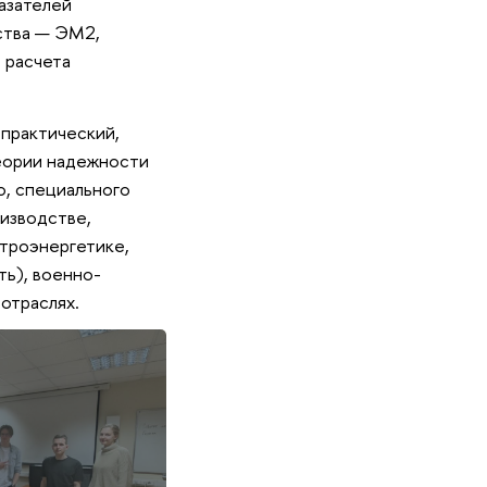
азателей
ства — ЭМ2,
 расчета
 практический,
теории надежности
о, специального
изводстве,
ктроэнергетике,
ть), военно-
отраслях.