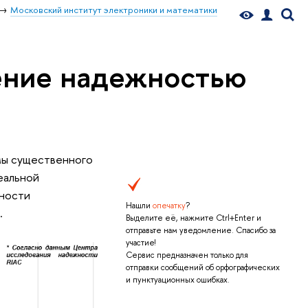
Московский институт электроники и математики
ение надежностью
мы существенного
еальной
вности
Нашли
опечатку
?
.
Выделите её, нажмите Ctrl+Enter и
отправьте нам уведомление. Спасибо за
участие!
Сервис предназначен только для
отправки сообщений об орфографических
и пунктуационных ошибках.