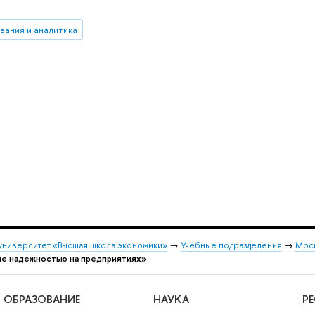
вания и аналитика
университет «Высшая школа экономики»
→
Учебные подразделения
→
Моск
ие надежностью на предприятиях»
ОБРАЗОВАНИЕ
НАУКА
Р