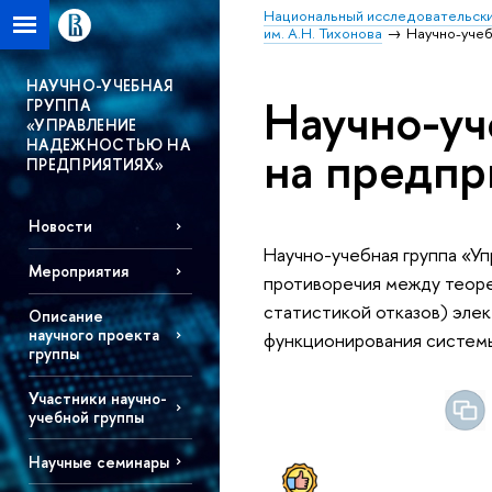
Национальный исследовательски
им. А.Н. Тихонова
Научно-учеб
НАУЧНО-УЧЕБНАЯ
Научно-уч
ГРУППА
«УПРАВЛЕНИЕ
НАДЕЖНОСТЬЮ НА
на предпр
ПРЕДПРИЯТИЯХ»
Новости
Научно-учебная группа «У
Мероприятия
противоречия между теор
статистикой отказов) эле
Описание
научного проекта
функционирования систем
группы
Участники научно-
учебной группы
Научные семинары