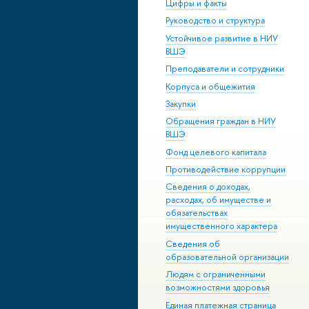
Цифры и факты
Руководство и структура
Устойчивое развитие в НИУ
ВШЭ
Преподаватели и сотрудники
Корпуса и общежития
Закупки
Обращения граждан в НИУ
ВШЭ
Фонд целевого капитала
Противодействие коррупции
Сведения о доходах,
расходах, об имуществе и
обязательствах
имущественного характера
Сведения об
образовательной организации
Людям с ограниченными
возможностями здоровья
Единая платежная страница