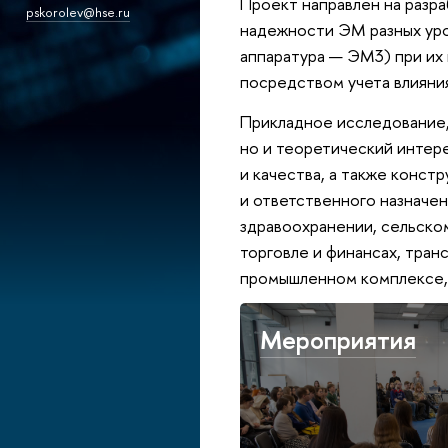
Проект направлен на разр
pskorolev@hse.ru
надежности ЭМ разных ур
аппаратура — ЭМ3) при их
посредством учета влияни
Прикладное исследование,
но и теоретический интер
и качества, а также конст
и ответственного назначе
здравоохранении, сельском
торговле и финансах, тран
промышленном комплексе, 
Мероприятия