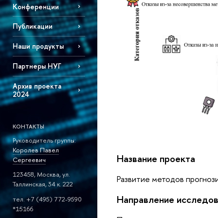
Конференции
Публикации
Наши продукты
Партнеры НУГ
Архив проекта
2024
КОНТАКТЫ
Руководитель группы:
Королев Павел
Название проекта
Сергеевич
123458, Москва, ул.
Развитие методов прогноз
Таллинская, 34 к. 222
Направление исследов
тел. +7 (495) 772-9590
*15166