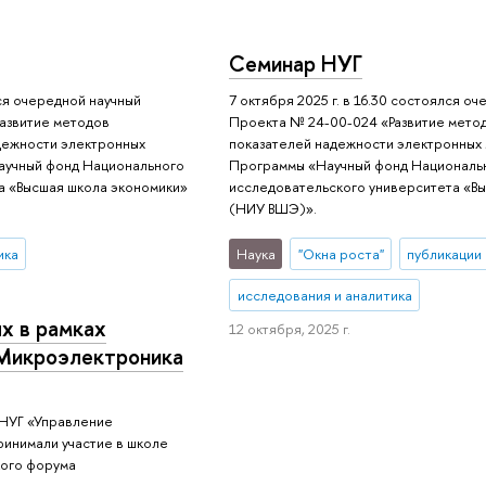
Семинар НУГ
лся очередной научный
7 октября 2025 г. в 16.30 состоялся о
азвитие методов
Проекта № 24-00-024 «Развитие мето
дежности электронных
показателей надежности электронных 
аучный фонд Национального
Программы «Научный фонд Националь
а «Высшая школа экономики»
исследовательского университета «В
(НИУ ВШЭ)».
ика
Наука
"Окна роста"
публикации
исследования и аналитика
х в рамках
12 октября, 2025 г.
«Микроэлектроника
и НУГ «Управление
ринимали участие в школе
кого форума