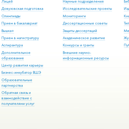
Лицей
Научные подразделения
Би
Довузовская подготовка
Исследовательские проекты
Из
Олимпиады
Мониторинги
Кн
Прием в бакалавриат
Диссертационные советы
Ти
Вышка+
Защиты диссертаций
Ме
Прием в магистратуру
Академическое развитие
Жу
Аспирантура
Конкурсы и гранты
Пу
Дополнительное
Внешние научно-
образование
информационные ресурсы
Центр развития карьеры
Бизнес-инкубатор ВШЭ
Образовательные
партнерства
Обратная связь и
взаимодействие с
получателями услуг