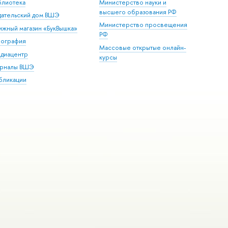
блиотека
Министерство науки и
высшего образования РФ
дательский дом ВШЭ
Министерство просвещения
ижный магазин «БукВышка»
РФ
пография
Массовые открытые онлайн-
диацентр
курсы
рналы ВШЭ
бликации