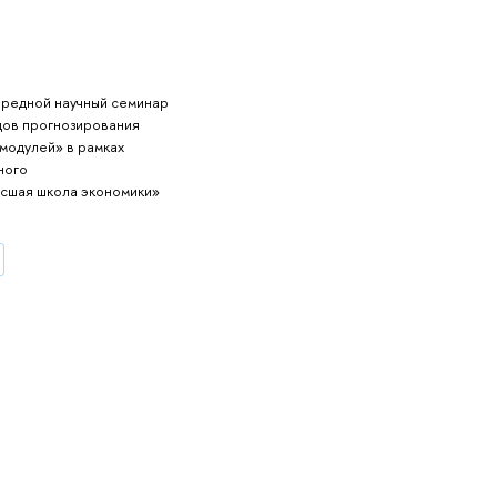
чередной научный семинар
дов прогнозирования
модулей» в рамках
ного
ысшая школа экономики»