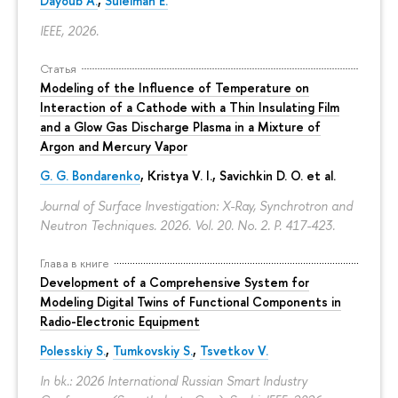
Dayoub A.
,
Suleiman E.
IEEE, 2026.
Статья
Modeling of the Influence of Temperature on
Interaction of a Cathode with a Thin Insulating Film
and a Glow Gas Discharge Plasma in a Mixture of
Argon and Mercury Vapor
G. G. Bondarenko
, Kristya V. I., Savichkin D. O. et al.
Journal of Surface Investigation: X-Ray, Synchrotron and
Neutron Techniques. 2026. Vol. 20. No. 2.
P. 417-423.
Глава в книге
Development of a Comprehensive System for
Modeling Digital Twins of Functional Components in
Radio-Electronic Equipment
Polesskiy S.
,
Tumkovskiy S.
,
Tsvetkov V.
In bk.: 2026 International Russian Smart Industry