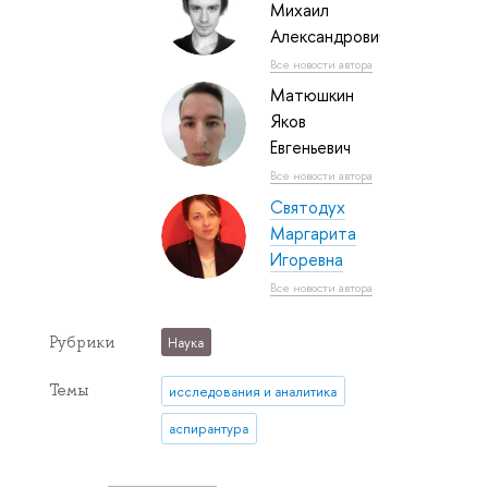
Михаил
Александрович
Все новости автора
Матюшкин
Яков
Евгеньевич
Все новости автора
Святодух
Маргарита
Игоревна
Все новости автора
Рубрики
Наука
Темы
исследования и аналитика
аспирантура