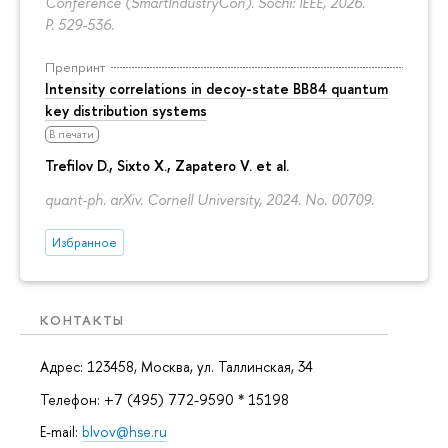
Conference (SmartIndustryCon). Sochi: IEEE, 2026.
P. 529-536.
Препринт
Intensity correlations in decoy-state BB84 quantum
key distribution systems
В печати
Trefilov D.
, Sixto X., Zapatero V. et al.
quant-ph. arXiv. Cornell University, 2024. No. 00709.
Избранное
КОНТАКТЫ
Адрес: 123458, Москва, ул. Таллинская, 34
Телефон: +7 (495) 772-9590 * 15198
E-mail:
blvov@hse.ru