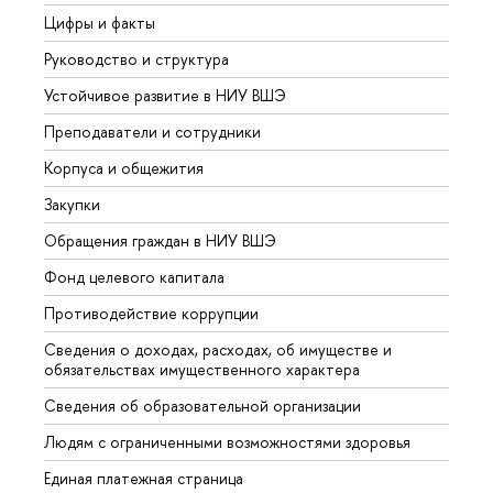
Цифры и факты
Лице
Руководство и структура
Довуз
Устойчивое развитие в НИУ ВШЭ
Олим
Преподаватели и сотрудники
Прием
Корпуса и общежития
Вышк
Закупки
Прием
Обращения граждан в НИУ ВШЭ
Аспир
Фонд целевого капитала
Допол
Противодействие коррупции
Центр
Сведения о доходах, расходах, об имуществе и
Бизне
обязательствах имущественного характера
Образ
Сведения об образовательной организации
Обрат
Людям с ограниченными возможностями здоровья
Единая платежная страница