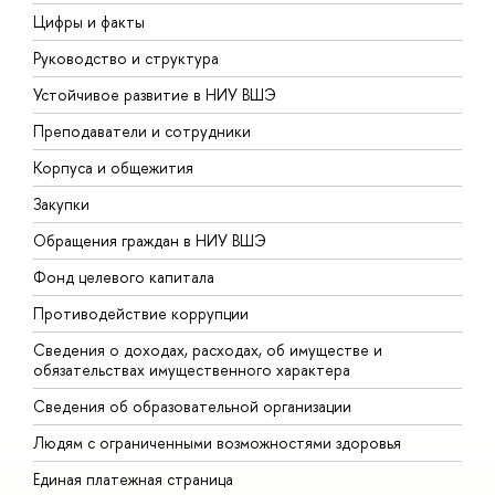
Цифры и факты
Л
Руководство и структура
Д
Устойчивое развитие в НИУ ВШЭ
О
Преподаватели и сотрудники
П
Корпуса и общежития
В
Закупки
П
Обращения граждан в НИУ ВШЭ
А
Фонд целевого капитала
Д
Противодействие коррупции
Ц
Сведения о доходах, расходах, об имуществе и
Б
обязательствах имущественного характера
О
Сведения об образовательной организации
О
Людям с ограниченными возможностями здоровья
Единая платежная страница