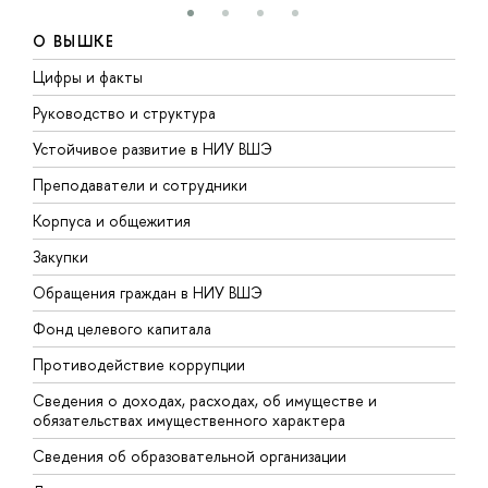
О ВЫШКЕ
Цифры и факты
Л
Руководство и структура
Д
Устойчивое развитие в НИУ ВШЭ
О
Преподаватели и сотрудники
П
Корпуса и общежития
В
Закупки
П
Обращения граждан в НИУ ВШЭ
А
Фонд целевого капитала
Д
Противодействие коррупции
Ц
Сведения о доходах, расходах, об имуществе и
Б
обязательствах имущественного характера
О
Сведения об образовательной организации
О