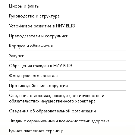
Цифры и факты
Л
Руководство и структура
Д
Устойчивое развитие в НИУ ВШЭ
О
Преподаватели и сотрудники
П
Корпуса и общежития
В
Закупки
П
Обращения граждан в НИУ ВШЭ
А
Фонд целевого капитала
Д
Противодействие коррупции
Ц
Сведения о доходах, расходах, об имуществе и
Б
обязательствах имущественного характера
О
Сведения об образовательной организации
О
Людям с ограниченными возможностями здоровья
Единая платежная страница