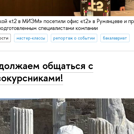
ой «t2 в МИЭМ» посетили офис «t2» в Румянцеве и пр
подготовленным специалистами компании
ости
мастер-классы
репортаж о событии
бакалавриат
должаем общаться с
вокурсниками!