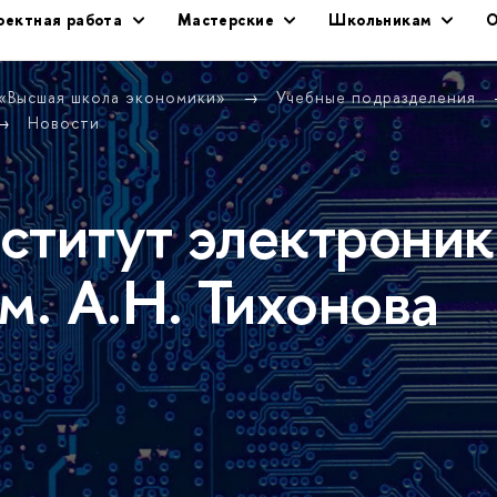
оектная работа
Мастерские
Школьникам
О
 «Высшая школа экономики»
Учебные подразделения
Новости
ститут электроник
м. А.Н. Тихонова