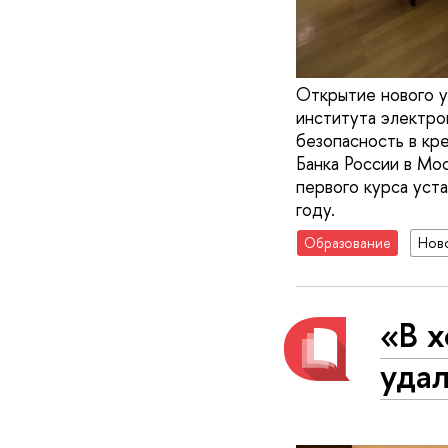
Открытие нового у
института электр
безопасность в кр
Банка России в Мо
первого курса уст
году.
Образование
Нов
«В х
удал