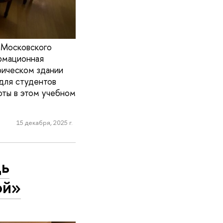
 Московского
рмационная
рическом здании
 для студентов
оты в этом учебном
15 декабря, 2025 г.
дь
ой»