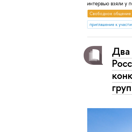
интервью взяли у 
Свободное общение
приглашение к участ
Два
Рос
кон
груп