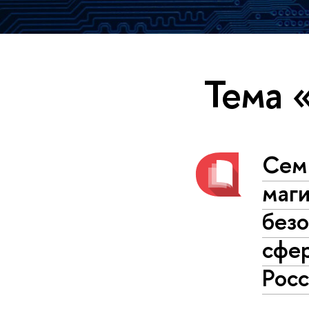
Тема 
Сем
маг
безо
сфер
Рос