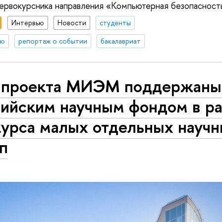
первокурсника направления «Компьютерная безопасность
Интервью
Новости
студенты
ию
репортаж о событии
бакалавриат
 проекта МИЭМ поддержаны
сийским научным фондом в р
курса малых отдельных науч
п