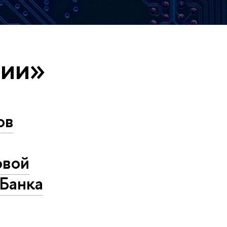
тии»
ов
овой
 Банка