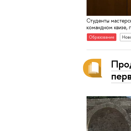
Студенты мастерск
командном квизе, 
Образование
Нов
Про
пер