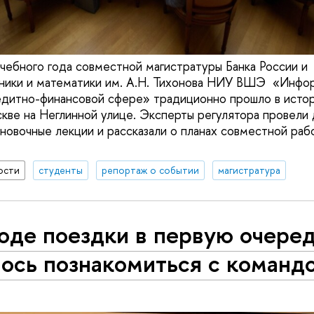
чебного года совместной магистратуры Банка России и
оники и математики им. А.Н. Тихонова НИУ ВШЭ «Инфо
едитно-финансовой сфере» традиционно прошло в исто
скве на Неглинной улице. Эксперты регулятора провели
ановочные лекции и рассказали о планах совместной раб
ости
студенты
репортаж о событии
магистратура
оде поездки в первую очере
ось познакомиться с команд