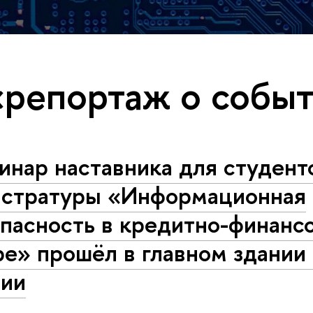
«репортаж о собы
инар наставника для студент
истратуры «Информационная
пасность в кредитно-финанс
е» прошёл в главном здании
сии