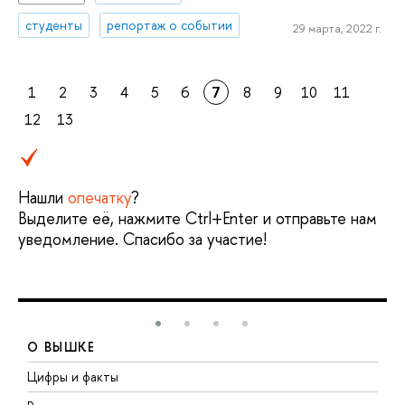
студенты
репортаж о событии
29 марта, 2022 г.
1
2
3
4
5
6
7
8
9
10
11
12
13
Нашли
опечатку
?
Выделите её, нажмите Ctrl+Enter и отправьте нам
уведомление. Спасибо за участие!
О ВЫШКЕ
Цифры и факты
Л