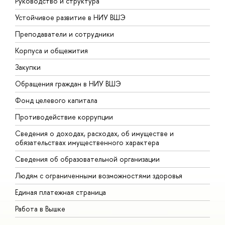
Руководство и структура
Д
Устойчивое развитие в НИУ ВШЭ
О
Преподаватели и сотрудники
П
Корпуса и общежития
В
Закупки
П
Обращения граждан в НИУ ВШЭ
А
Фонд целевого капитала
Д
Противодействие коррупции
Ц
Сведения о доходах, расходах, об имуществе и
Б
обязательствах имущественного характера
О
Сведения об образовательной организации
О
Людям с ограниченными возможностями здоровья
Единая платежная страница
Работа в Вышке